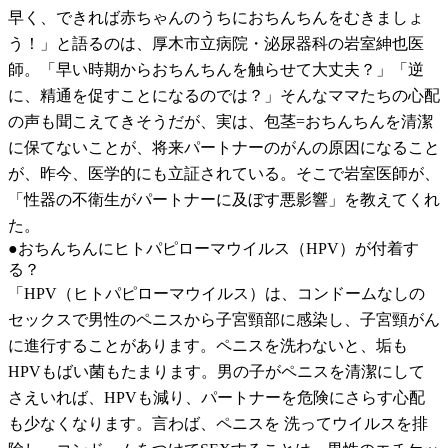
早く、できれば赤ちゃんのうちにおちんちんをむきましょ
う！」と語るのは、厚木市立病院・泌尿器科の岩室紳也医
師。「早い時期からおちんちんを触らせて大丈夫？」「逆
に、精通を促すことになるのでは？」そんなママたちの心配
の声も聞こえてきそうだが、実は、包茎=おちんちんを清潔
に保てないことが、将来パートナーのがんの原因になること
が、昨今、医学的にも立証されている。そこで岩室医師が、
「性器の不衛生がパートナーに及ぼす悪影響」を教えてくれ
た。
●おちんちんにヒトパピローマウイルス（HPV）が付着す
る？
「HPV（ヒトパピローマウイルス）は、コンドームなしの
セックスで男性のペニスから子宮頸部に感染し、子宮頸がん
に進行することがあります。ペニスを洗わないと、垢も
HPVもばい菌もたまります。男の子がペニスを清潔にして
さえいれば、HPVも減り、パートナーを危険にさらす心配
も少なくなります。言わば、ペニスを 洗ってウイルスを排