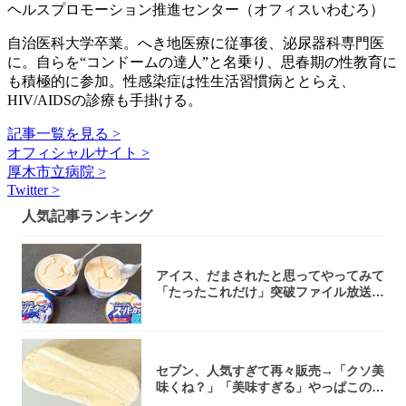
ヘルスプロモーション推進センター（オフィスいわむろ）
自治医科大学卒業。へき地医療に従事後、泌尿器科専門医
に。自らを“コンドームの達人”と名乗り、思春期の性教育に
も積極的に参加。性感染症は性生活習慣病ととらえ、
HIV/AIDSの診療も手掛ける。
記事一覧を見る >
オフィシャルサイト >
厚木市立病院 >
Twitter >
人気記事ランキング
アイス、だまされたと思ってやってみて
「たったこれだけ」突破ファイル放送で
大注目！...
セブン、人気すぎて再々販売→「クソ美
味くね？」「美味すぎる」やっぱこのク
オリティ...