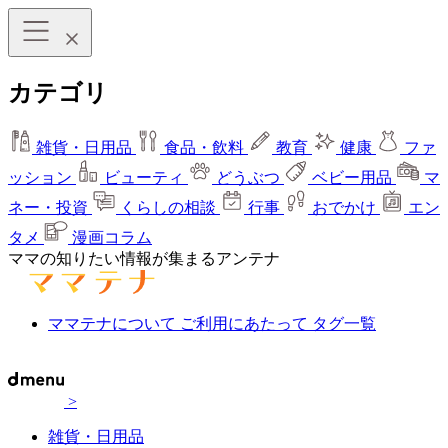
カテゴリ
雑貨・日用品
食品・飲料
教育
健康
ファ
ッション
ビューティ
どうぶつ
ベビー用品
マ
ネー・投資
くらしの相談
行事
おでかけ
エン
タメ
漫画コラム
ママの知りたい情報が集まるアンテナ
ママテナについて
ご利用にあたって
タグ一覧
>
雑貨・日用品