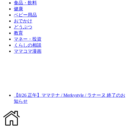
食品・飲料
健康
ベビー用品
おでかけ
どうぶつ
教育
マネー・投資
くらしの相談
ママコマ漫画
【8/26 正午】ママテナ / Merkystyle / ラナーヌ 終了のお
知らせ