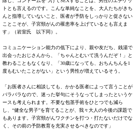
除し、コンドームをつけてSEXすることは、男性のエチケッ
トとも言えるのです。こんな単純なことを、大人たちがきち
んと指導していないこと、医者が予防をしっかりと促さない
ことこそが、子宮頸がんの罹患率を上げているとも言えま
す」（岩室氏 以下同）。
コミュニケーション能力の低下により、親や友だち、銭湯で
出会ったおじさんから、「ちゃんとむいて洗うんだぞ！」と
教わることもなくなり、「30歳になっても、おちんちんを1
度もむいたことがない」という男性が増えているそう。
「お医者さんに相談しても、かかる医者によって言うことが
バラバラなので、迷った挙句にそうなってしまったというケ
ースも考えられます。不要な包茎手術をひとつでも減ら
し、“健全な男子”を育てることが、我々大人の今後の課題で
もあります。子宮頸がんワクチンを打つ・打たないだけでな
く、その前の予防教育を充実させるべきなのです」