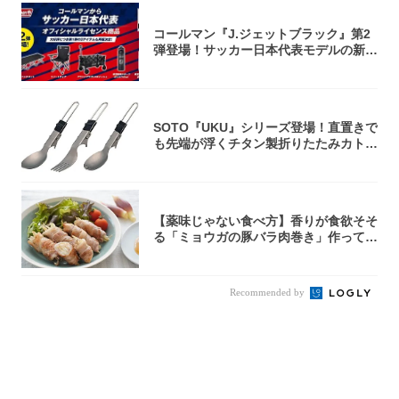
コールマン『J.ジェットブラック』第2
弾登場！サッカー日本代表モデルの新作
5アイ...
SOTO『UKU』シリーズ登場！直置きで
も先端が浮くチタン製折りたたみカトラ
リー
【薬味じゃない食べ方】香りが食欲そそ
る「ミョウガの豚バラ肉巻き」作ってみ
た！辛み...
Recommended by