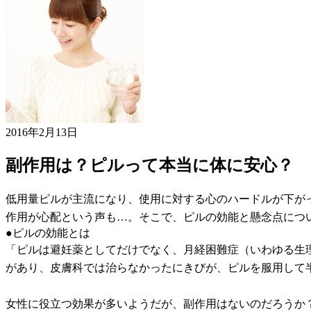
2016年2月13日
副作用は？ピルって本当に体に安心？
低用量ピルが主流になり、使用に対する心のハードルが下が
作用が心配という声も…。そこで、ピルの効能と懸念点につ
●ピルの効能とは
「ピルは避妊薬としてだけでなく、月経困難症（いわゆる生
があり、皮膚科では治らなかったにきびが、ピルを服用して半
女性に役立つ効果が多いようだが、副作用はないのだろうか