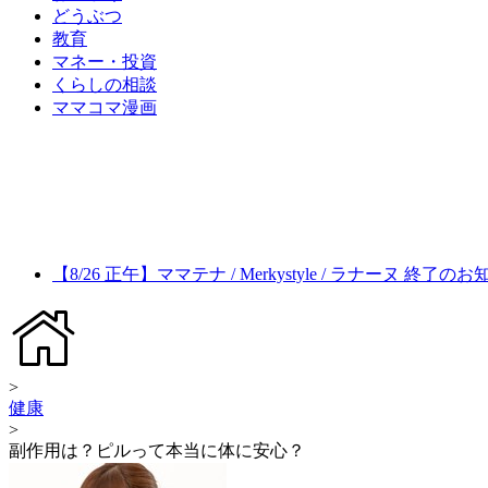
どうぶつ
教育
マネー・投資
くらしの相談
ママコマ漫画
【8/26 正午】ママテナ / Merkystyle / ラナーヌ 終了の
>
健康
>
副作用は？ピルって本当に体に安心？