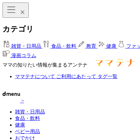
カテゴリ
雑貨・日用品
食品・飲料
教育
健康
ファ
漫画コラム
ママの知りたい情報が集まるアンテナ
ママテナについて
ご利用にあたって
タグ一覧
>
雑貨・日用品
食品・飲料
健康
ベビー用品
おでかけ