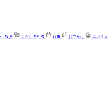
ー・投資
くらしの相談
行事
おでかけ
エンタメ