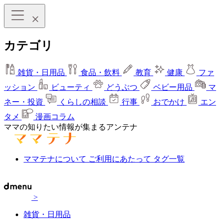
カテゴリ
雑貨・日用品
食品・飲料
教育
健康
ファ
ッション
ビューティ
どうぶつ
ベビー用品
マ
ネー・投資
くらしの相談
行事
おでかけ
エン
タメ
漫画コラム
ママの知りたい情報が集まるアンテナ
ママテナについて
ご利用にあたって
タグ一覧
>
雑貨・日用品