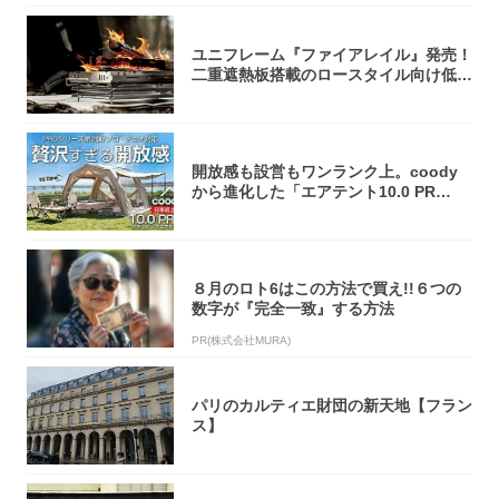
ユニフレーム『ファイアレイル』発売！
二重遮熱板搭載のロースタイル向け低型
焚き火台
開放感も設営もワンランク上。coody
から進化した「エアテント10.0 PR
O」...
８月のロト6はこの方法で買え!!６つの
数字が『完全一致』する方法
PR(株式会社MURA)
パリのカルティエ財団の新天地【フラン
ス】