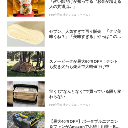
「占い師だけが知ってる〝お金が増える
人の共通点〟」
PR(合同会社デジタルファーム )
セブン、人気すぎて再々販売→「クソ美
味くね？」「美味すぎる」やっぱこのク
オリティ...
スノーピークが最大60％OFF！テント
も焚き火台も楽天で大幅値下げ中
宝くじ“なんとなく”で買っている限り変
わらない
PR(合同会社デジタルファーム )
【最大40％OFF】ポータブルエアコン
＆ファンがAmazonでお得！山善・Bo