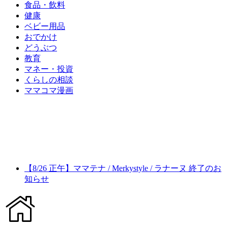
食品・飲料
健康
ベビー用品
おでかけ
どうぶつ
教育
マネー・投資
くらしの相談
ママコマ漫画
【8/26 正午】ママテナ / Merkystyle / ラナーヌ 終了のお
知らせ