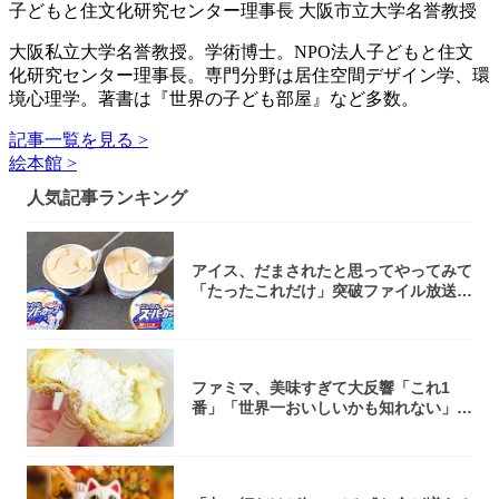
子どもと住文化研究センター理事長 大阪市立大学名誉教授
大阪私立大学名誉教授。学術博士。NPO法人子どもと住文
化研究センター理事長。専門分野は居住空間デザイン学、環
境心理学。著書は『世界の子ども部屋』など多数。
記事一覧を見る >
絵本館 >
人気記事ランキング
アイス、だまされたと思ってやってみて
「たったこれだけ」突破ファイル放送で
大注目！...
ファミマ、美味すぎて大反響「これ1
番」「世界一おいしいかも知れない」
「飲めそう」