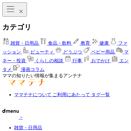
カテゴリ
雑貨・日用品
食品・飲料
教育
健康
ファ
ッション
ビューティ
どうぶつ
ベビー用品
マ
ネー・投資
くらしの相談
行事
おでかけ
エン
タメ
漫画コラム
ママの知りたい情報が集まるアンテナ
ママテナについて
ご利用にあたって
タグ一覧
>
雑貨・日用品