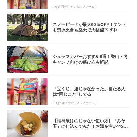
PR(合同会社デジタルファーム )
スノーピークが最大60％OFF！テント
も焚き火台も楽天で大幅値下げ中
シュラフカバーおすすめ8選！登山・冬
キャンプ向けの選び方も解説
「宝くじ、運じゃなかった」当たる人
は“同じこと”してる
PR(合同会社デジタルファーム )
【福神漬けのじゃない使い方】「みそ
玉」に仕込んでみた！お湯を注いで30
秒で…朝の...