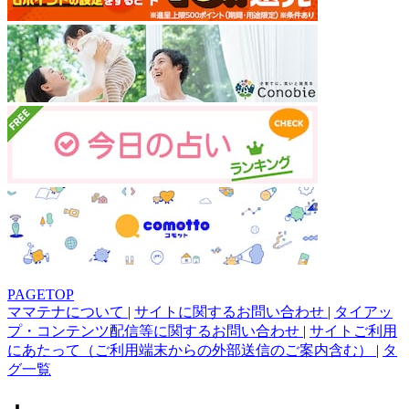
PAGETOP
ママテナについて
|
サイトに関するお問い合わせ
|
タイアッ
プ・コンテンツ配信等に関するお問い合わせ
|
サイトご利用
にあたって（ご利用端末からの外部送信のご案内含む）
|
タ
グ一覧