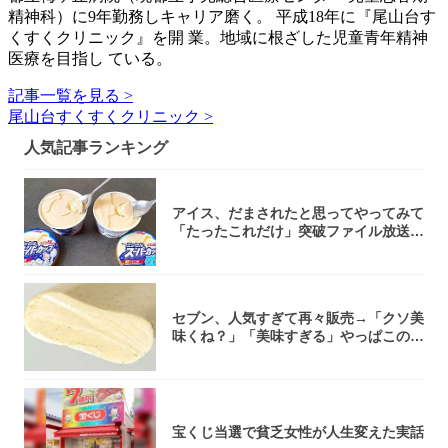
精神科）に9年勤務しキャリア磨く。 平成18年に『尾山台す
くすくクリニック』を開 業。地域に根ざした児童青年精神
医療を目指し ている。
記事一覧を見る >
尾山台すくすくクリニック >
人気記事ランキング
アイス、だまされたと思ってやってみて
「たったこれだけ」突破ファイル放送で
大注目！...
セブン、人気すぎて再々販売→「クソ美
味くね？」「美味すぎる」やっぱこのク
オリティ...
宝くじ当選で貧乏女性が人生変えた実話