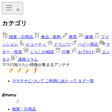
カテゴリ
雑貨・日用品
食品・飲料
教育
健康
ファ
ッション
ビューティ
どうぶつ
ベビー用品
マ
ネー・投資
くらしの相談
行事
おでかけ
エン
タメ
漫画コラム
ママの知りたい情報が集まるアンテナ
ママテナについて
ご利用にあたって
タグ一覧
>
雑貨・日用品