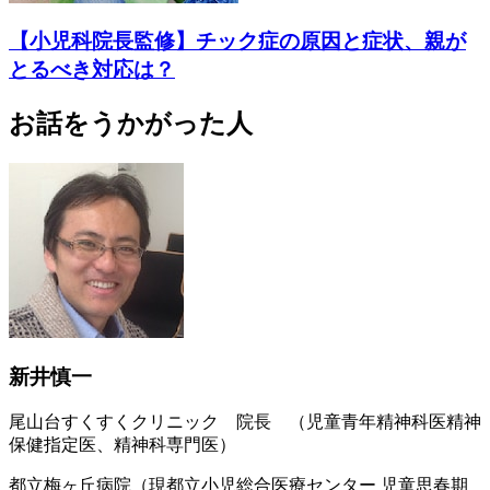
【小児科院長監修】チック症の原因と症状、親が
とるべき対応は？
お話をうかがった人
新井慎一
尾山台すくすくクリニック 院長 （児童青年精神科医精神
保健指定医、精神科専門医）
都立梅ヶ丘病院（現都立小児総合医療センター 児童思春期