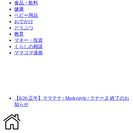
食品・飲料
健康
ベビー用品
おでかけ
どうぶつ
教育
マネー・投資
くらしの相談
ママコマ漫画
【8/26 正午】ママテナ / Merkystyle / ラナーヌ 終了のお
知らせ