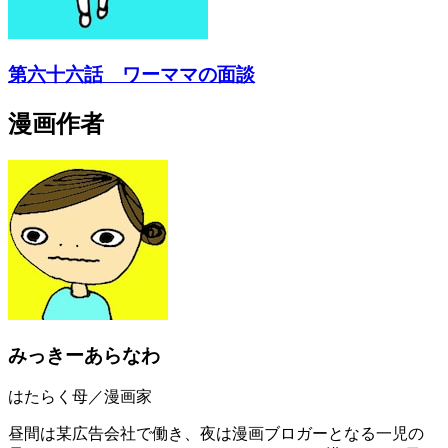
第六十六話 ワーママの面談
漫画作者
みっきーあらなわ
はたらく母／漫画家
昼間は某広告会社で働き、夜は漫画ブロガーとなる一児の