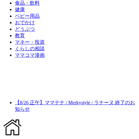
食品・飲料
健康
ベビー用品
おでかけ
どうぶつ
教育
マネー・投資
くらしの相談
ママコマ漫画
【8/26 正午】ママテナ / Merkystyle / ラナーヌ 終了のお
知らせ