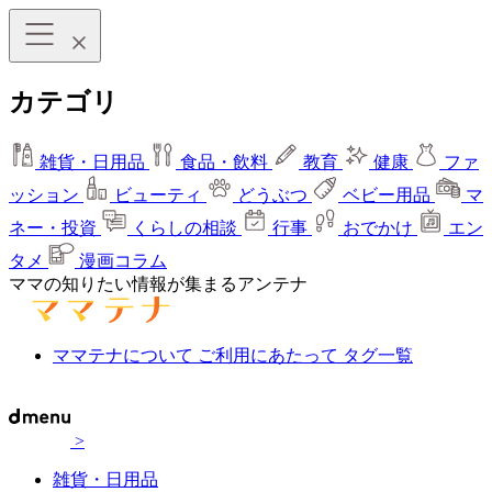
カテゴリ
雑貨・日用品
食品・飲料
教育
健康
ファ
ッション
ビューティ
どうぶつ
ベビー用品
マ
ネー・投資
くらしの相談
行事
おでかけ
エン
タメ
漫画コラム
ママの知りたい情報が集まるアンテナ
ママテナについて
ご利用にあたって
タグ一覧
>
雑貨・日用品