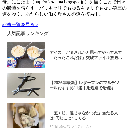
母。にこたま（http://niko-tama.blogspot.jp）を描くことで日々
の鬱憤を晴らす。バリキャリでもゆるキャリでもない第三の
道をゆく、あたらしい働く母さんの道を模索中。
記事一覧を見る >
人気記事ランキング
アイス、だまされたと思ってやってみて
「たったこれだけ」突破ファイル放送で
大注目！...
【2026年最新】レザーマンのマルチツ
ールおすすめ11選｜用途別で活躍する
モデル...
「宝くじ、運じゃなかった」当たる人
は“同じこと”してる
PR(合同会社デジタルファーム )