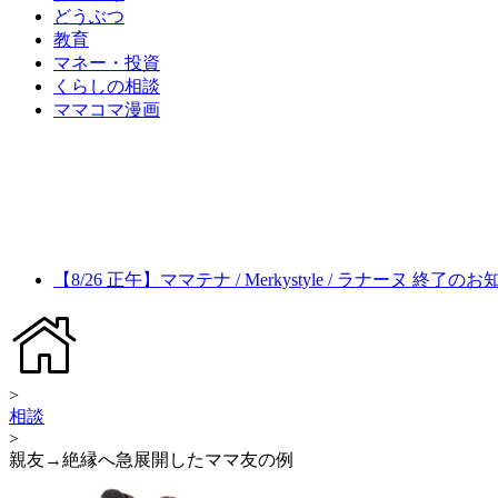
どうぶつ
教育
マネー・投資
くらしの相談
ママコマ漫画
【8/26 正午】ママテナ / Merkystyle / ラナーヌ 終了の
>
相談
>
親友→絶縁へ急展開したママ友の例