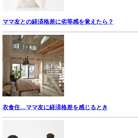
ママ友との経済格差に劣等感を覚えたら？
衣食住…ママ友に経済格差を感じるとき