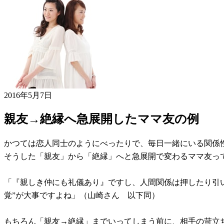
2016年5月7日
親友→絶縁へ急展開したママ友の例
かつては恋人同士のようにべったりで、毎日一緒にいる関係
そうした「親友」から「絶縁」へと急展開で変わるママ友っ
「『親しき仲にも礼儀あり』ですし、人間関係は押したり引
覚”が大事ですよね」（山崎さん 以下同）
もちろん「親友→絶縁」までいってしまう前に、相手の苛立