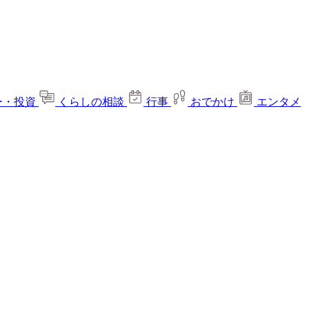
ー・投資
くらしの相談
行事
おでかけ
エンタメ