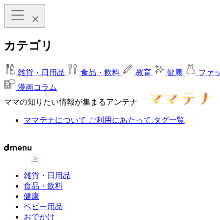
カテゴリ
雑貨・日用品
食品・飲料
教育
健康
ファ
漫画コラム
ママの知りたい情報が集まるアンテナ
ママテナについて
ご利用にあたって
タグ一覧
>
雑貨・日用品
食品・飲料
健康
ベビー用品
おでかけ