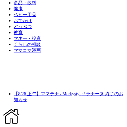
食品・飲料
健康
ベビー用品
おでかけ
どうぶつ
教育
マネー・投資
くらしの相談
ママコマ漫画
【8/26 正午】ママテナ / Merkystyle / ラナーヌ 終了のお
知らせ