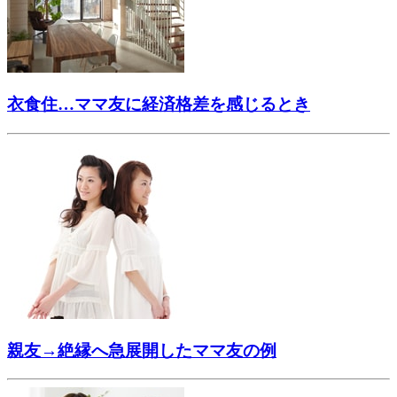
衣食住…ママ友に経済格差を感じるとき
親友→絶縁へ急展開したママ友の例