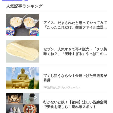
人気記事ランキング
アイス、だまされたと思ってやってみて
「たったこれだけ」突破ファイル放送で
大注目！...
セブン、人気すぎて再々販売→「クソ美
味くね？」「美味すぎる」やっぱこのク
オリティ...
宝くじ狙うなら今！金運上げた当選者が
暴露
PR(合同会社デジタルファーム )
行かないと損！【都内】涼しい洗練空間
で美食を楽しむ！隠れ家スポット