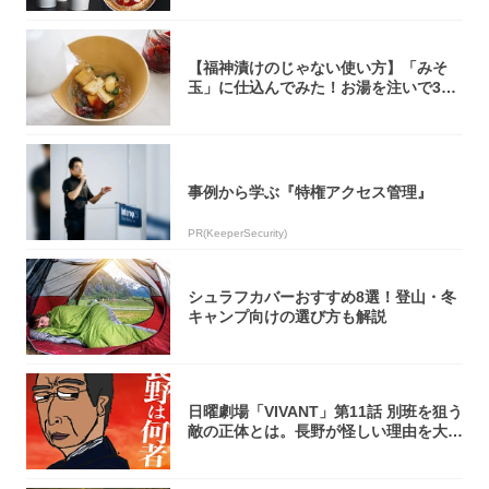
【福神漬けのじゃない使い方】「みそ
玉」に仕込んでみた！お湯を注いで30
秒で…朝の...
事例から学ぶ『特権アクセス管理』
PR(KeeperSecurity)
シュラフカバーおすすめ8選！登山・冬
キャンプ向けの選び方も解説
日曜劇場「VIVANT」第11話 別班を狙う
敵の正体とは。長野が怪しい理由を大
考...