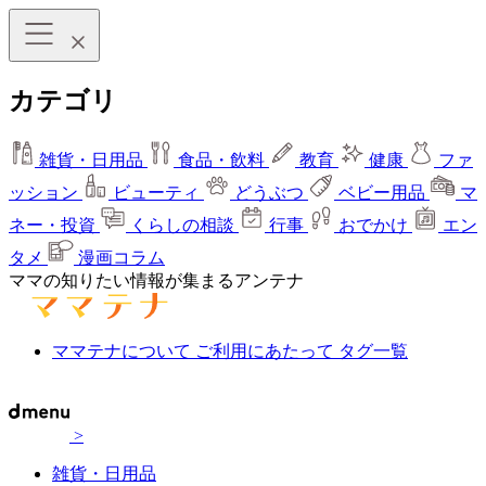
カテゴリ
雑貨・日用品
食品・飲料
教育
健康
ファ
ッション
ビューティ
どうぶつ
ベビー用品
マ
ネー・投資
くらしの相談
行事
おでかけ
エン
タメ
漫画コラム
ママの知りたい情報が集まるアンテナ
ママテナについて
ご利用にあたって
タグ一覧
>
雑貨・日用品