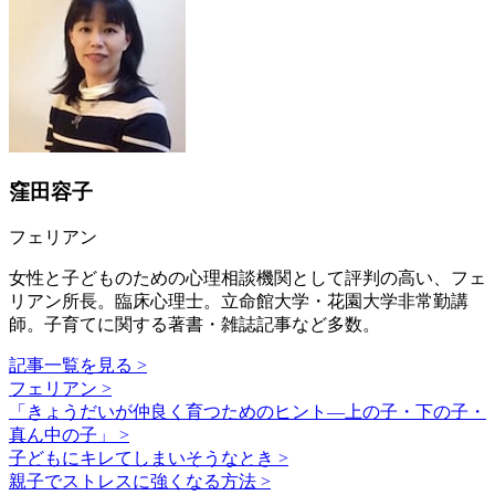
窪田容子
フェリアン
女性と子どものための心理相談機関として評判の高い、フェ
リアン所長。臨床心理士。立命館大学・花園大学非常勤講
師。子育てに関する著書・雑誌記事など多数。
記事一覧を見る >
フェリアン >
「きょうだいが仲良く育つためのヒント―上の子・下の子・
真ん中の子」 >
子どもにキレてしまいそうなとき >
親子でストレスに強くなる方法 >