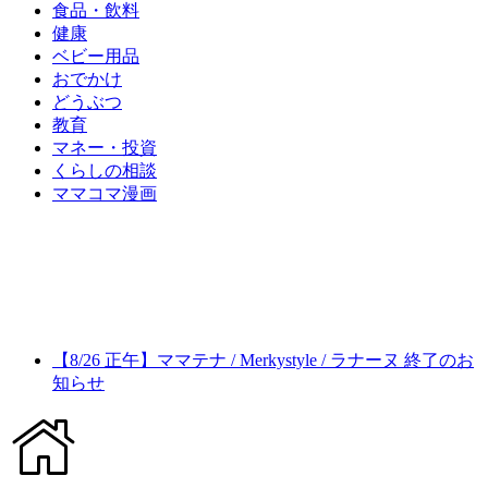
食品・飲料
健康
ベビー用品
おでかけ
どうぶつ
教育
マネー・投資
くらしの相談
ママコマ漫画
【8/26 正午】ママテナ / Merkystyle / ラナーヌ 終了のお
知らせ