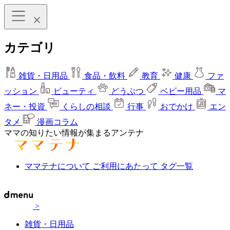
カテゴリ
雑貨・日用品
食品・飲料
教育
健康
ファ
ッション
ビューティ
どうぶつ
ベビー用品
マ
ネー・投資
くらしの相談
行事
おでかけ
エン
タメ
漫画コラム
ママの知りたい情報が集まるアンテナ
ママテナについて
ご利用にあたって
タグ一覧
>
雑貨・日用品