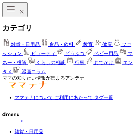
カテゴリ
雑貨・日用品
食品・飲料
教育
健康
ファ
ッション
ビューティ
どうぶつ
ベビー用品
マ
ネー・投資
くらしの相談
行事
おでかけ
エン
タメ
漫画コラム
ママの知りたい情報が集まるアンテナ
ママテナについて
ご利用にあたって
タグ一覧
>
雑貨・日用品