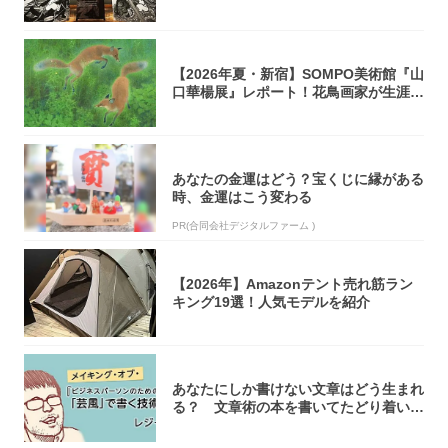
らない...
【2026年夏・新宿】SOMPO美術館『山
口華楊展』レポート！花鳥画家が生涯描
き...
あなたの金運はどう？宝くじに縁がある
時、金運はこう変わる
PR(合同会社デジタルファーム )
【2026年】Amazonテント売れ筋ラン
キング19選！人気モデルを紹介
あなたにしか書けない文章はどう生まれ
る？ 文章術の本を書いてたどり着いた
「それで...