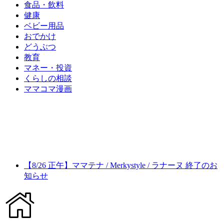
食品・飲料
健康
ベビー用品
おでかけ
どうぶつ
教育
マネー・投資
くらしの相談
ママコマ漫画
【8/26 正午】ママテナ / Merkystyle / ラナーヌ 終了のお
知らせ