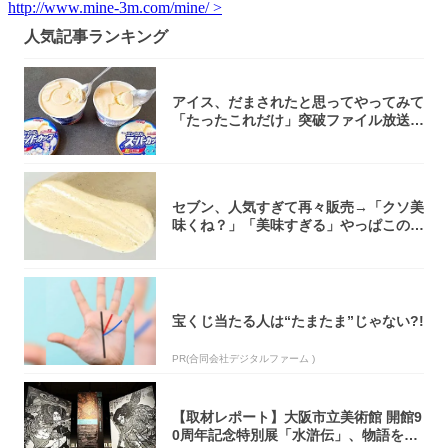
http://www.mine-3m.com/mine/ >
人気記事ランキング
アイス、だまされたと思ってやってみて
「たったこれだけ」突破ファイル放送で
大注目！...
セブン、人気すぎて再々販売→「クソ美
味くね？」「美味すぎる」やっぱこのク
オリティ...
宝くじ当たる人は“たまたま”じゃない?!
PR(合同会社デジタルファーム )
【取材レポート】大阪市立美術館 開館9
0周年記念特別展「水滸伝」、物語を知