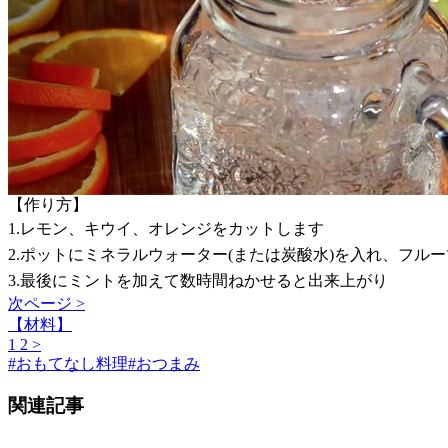
【作り方】
1.レモン、キウイ、オレンジをカットします
2.ポットにミネラルウォーター(または炭酸水)を入れ、フル
3.最後にミントを加えて数時間ねかせると出来上がり
次ページ >
【材料】
1
2
>
#
おもてなし料理
#
おつまみ
関連記事