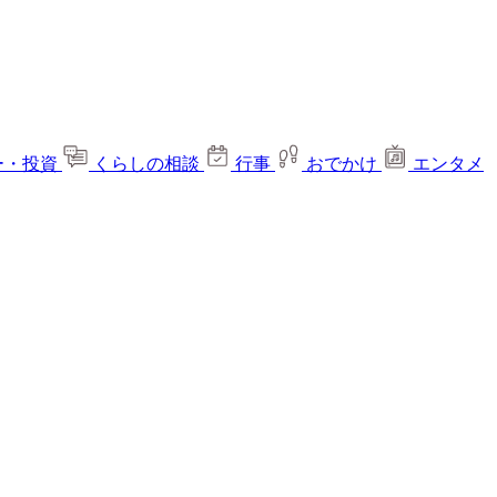
ー・投資
くらしの相談
行事
おでかけ
エンタメ