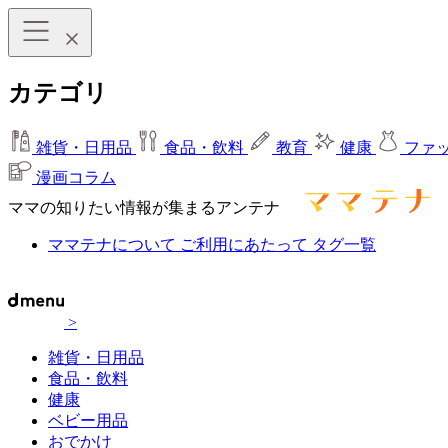
カテゴリ
雑貨・日用品
食品・飲料
教育
健康
ファ
漫画コラム
ママの知りたい情報が集まるアンテナ
ママテナについて
ご利用にあたって
タグ一覧
>
雑貨・日用品
食品・飲料
健康
ベビー用品
おでかけ