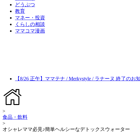
どうぶつ
教育
マネー・投資
くらしの相談
ママコマ漫画
【8/26 正午】ママテナ / Merkystyle / ラナーヌ 終了の
>
食品・飲料
>
オシャレママ必見♪簡単ヘルシーなデトックスウォーター