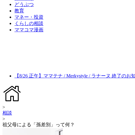
どうぶつ
教育
マネー・投資
くらしの相談
ママコマ漫画
【8/26 正午】ママテナ / Merkystyle / ラナーヌ 終了の
>
相談
>
祖父母による「孫差別」って何？