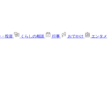
ー・投資
くらしの相談
行事
おでかけ
エンタメ