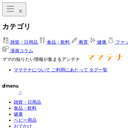
カテゴリ
雑貨・日用品
食品・飲料
教育
健康
ファ
漫画コラム
ママの知りたい情報が集まるアンテナ
ママテナについて
ご利用にあたって
タグ一覧
>
雑貨・日用品
食品・飲料
健康
ベビー用品
おでかけ