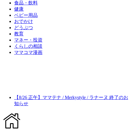
食品・飲料
健康
ベビー用品
おでかけ
どうぶつ
教育
マネー・投資
くらしの相談
ママコマ漫画
【8/26 正午】ママテナ / Merkystyle / ラナーヌ 終了のお
知らせ