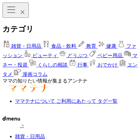
カテゴリ
雑貨・日用品
食品・飲料
教育
健康
ファ
ッション
ビューティ
どうぶつ
ベビー用品
マ
ネー・投資
くらしの相談
行事
おでかけ
エン
タメ
漫画コラム
ママの知りたい情報が集まるアンテナ
ママテナについて
ご利用にあたって
タグ一覧
>
雑貨・日用品