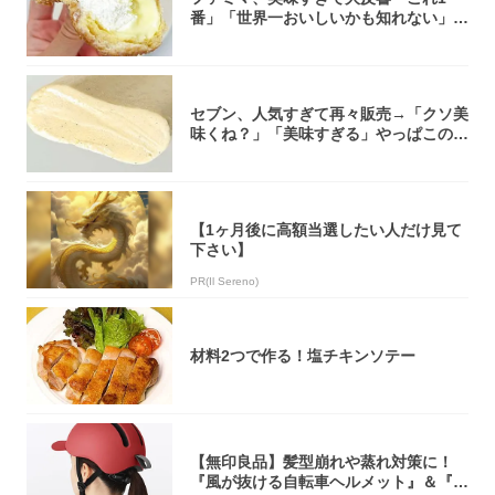
番」「世界一おいしいかも知れない」
「飲めそう」
セブン、人気すぎて再々販売→「クソ美
味くね？」「美味すぎる」やっぱこのク
オリティ...
【1ヶ月後に高額当選したい人だけ見て
下さい】
PR(Il Sereno)
材料2つで作る！塩チキンソテー
【無印良品】髪型崩れや蒸れ対策に！
『風が抜ける自転車ヘルメット』＆『2