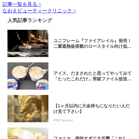
記事一覧を見る >
なおえビューティークリニック >
人気記事ランキング
ユニフレーム『ファイアレイル』発売！
二重遮熱板搭載のロースタイル向け低型
焚き火台
アイス、だまされたと思ってやってみて
「たったこれだけ」突破ファイル放送で
大注目！...
【1ヶ月以内に大金持ちになりたい人だ
け見て下さい】
PR(Il Sereno)
ファミマ、美味すぎて大反響「これ1