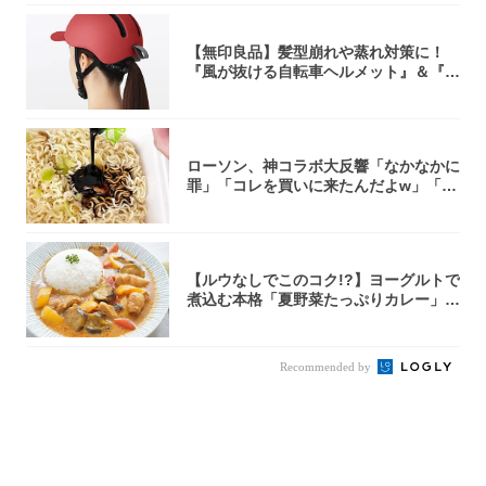
【無印良品】髪型崩れや蒸れ対策に！
『風が抜ける自転車ヘルメット』＆『2
0型自転車...
ローソン、神コラボ大反響「なかなかに
罪」「コレを買いに来たんだよw」「３
件まわっ...
【ルウなしでこのコク!?】ヨーグルトで
煮込む本格「夏野菜たっぷりカレー」作
ってみ...
Recommended by