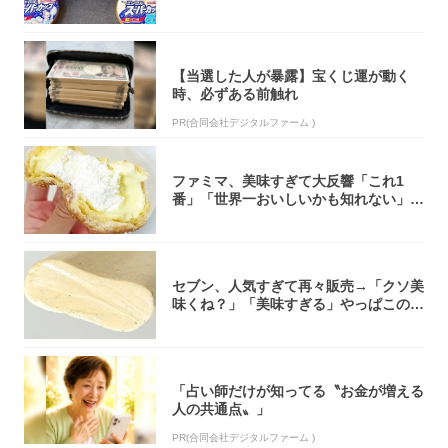
大注目！...
【当選した人が暴露】宝くじ運が動く
時、必ずある前触れ
PR(合同会社デジタルファーム )
ファミマ、美味すぎて大反響「これ1
番」「世界一おいしいかも知れない」
「飲めそう」
セブン、人気すぎて再々販売→「クソ美
味くね？」「美味すぎる」やっぱこのク
オリティ...
「占い師だけが知ってる〝お金が増える
人の共通点〟」
PR(合同会社デジタルファーム )