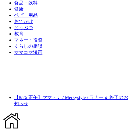
食品・飲料
健康
ベビー用品
おでかけ
どうぶつ
教育
マネー・投資
くらしの相談
ママコマ漫画
【8/26 正午】ママテナ / Merkystyle / ラナーヌ 終了のお
知らせ