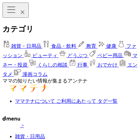
カテゴリ
雑貨・日用品
食品・飲料
教育
健康
ファ
ッション
ビューティ
どうぶつ
ベビー用品
マ
ネー・投資
くらしの相談
行事
おでかけ
エン
タメ
漫画コラム
ママの知りたい情報が集まるアンテナ
ママテナについて
ご利用にあたって
タグ一覧
>
雑貨・日用品