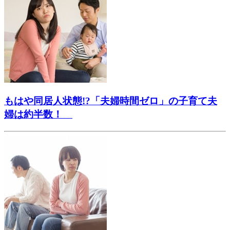
もはや同居人状態!?「夫婦時間ゼロ」の子育て夫
婦は約半数！