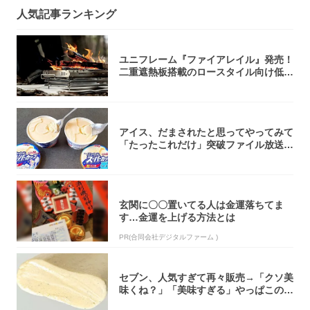
人気記事ランキング
ユニフレーム『ファイアレイル』発売！
二重遮熱板搭載のロースタイル向け低型
焚き火台
アイス、だまされたと思ってやってみて
「たったこれだけ」突破ファイル放送で
大注目！...
玄関に〇〇置いてる人は金運落ちてま
す…金運を上げる方法とは
PR(合同会社デジタルファーム )
セブン、人気すぎて再々販売→「クソ美
味くね？」「美味すぎる」やっぱこのク
オリティ...