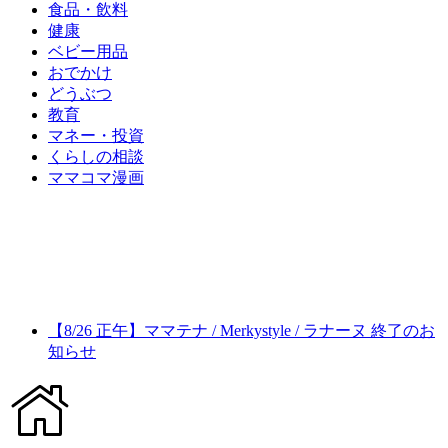
食品・飲料
健康
ベビー用品
おでかけ
どうぶつ
教育
マネー・投資
くらしの相談
ママコマ漫画
【8/26 正午】ママテナ / Merkystyle / ラナーヌ 終了のお
知らせ