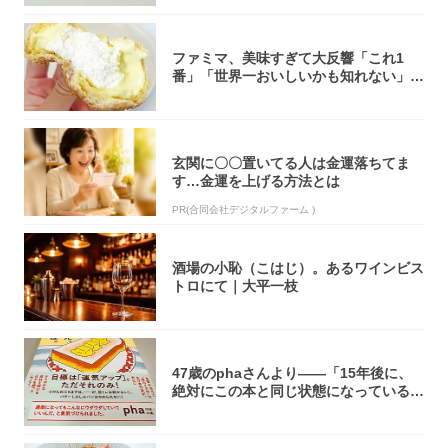
ファミマ、美味すぎて大反響「これ1
番」「世界一おいしいかも知れない」
「飲めそう」
玄関に〇〇置いてる人は金運落ちてま
す…金運を上げる方法とは
PR(合同会社デジタルファーム )
酒場の小恥（こはじ）。あるワインビス
トロにて｜大平一枝
47歳のphaさんより――「15年後に、
絶対にこの本と同じ状態になっている自
信が...