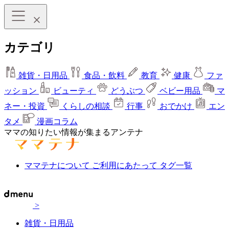
カテゴリ
雑貨・日用品
食品・飲料
教育
健康
ファ
ッション
ビューティ
どうぶつ
ベビー用品
マ
ネー・投資
くらしの相談
行事
おでかけ
エン
タメ
漫画コラム
ママの知りたい情報が集まるアンテナ
ママテナについて
ご利用にあたって
タグ一覧
>
雑貨・日用品