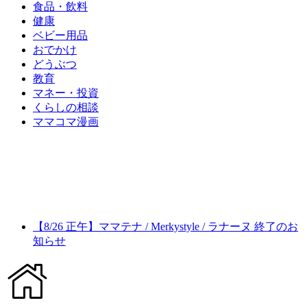
食品・飲料
健康
ベビー用品
おでかけ
どうぶつ
教育
マネー・投資
くらしの相談
ママコマ漫画
【8/26 正午】ママテナ / Merkystyle / ラナーヌ 終了のお
知らせ