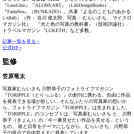
『LinoLIno』『ALOHEART』（LifeDesignBooks）、
『FantaSea』（BUNKADO）。共著『よるのこどものあかる
いゆめ』（作： 谷川 俊太郎、写真： むらいさち、 マイクロ
マガジン社）、『光と色の写真の教科書』（技術評論社）、
トラベルマガジン『LUKETH』など多数。
記事一覧を見る >
公式HP >
監修
笠原竜太
写真家むらいさち 川野恭子のフォトライフマガジン
『TORIPPLE（とりっぷる）』の創刊に携わる。自由に作品
を発表できる場が欲しい…そんなふたりの写真家の想いか
ら、フォトライフマガジン『TORIPPLE』は生まれました。
『TORIPPLE』のコンセプトは、写真家むらいさち と、川野
恭子（きょん♪）の「今一番見せたい作品を見せる」という
もの。 旅と日常をテーマにしながら、むらいさち、川野恭
子の視点で自由気ままに発表しています。