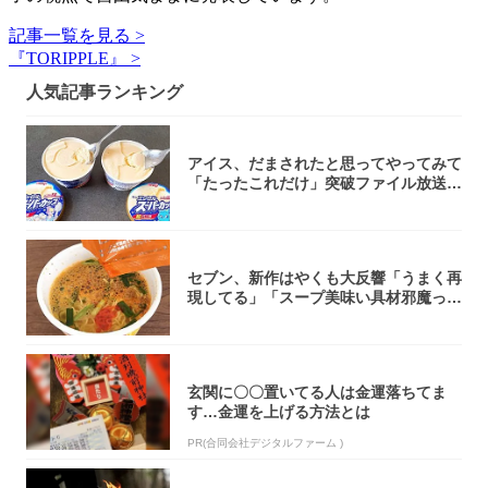
記事一覧を見る >
『TORIPPLE』 >
人気記事ランキング
アイス、だまされたと思ってやってみて
「たったこれだけ」突破ファイル放送で
大注目！...
セブン、新作はやくも大反響「うまく再
現してる」「スープ美味い具材邪魔って
くらい美...
玄関に〇〇置いてる人は金運落ちてま
す…金運を上げる方法とは
PR(合同会社デジタルファーム )