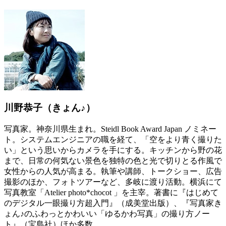
川野恭子（きょん♪）
写真家。神奈川県生まれ。Steidl Book Award Japan ノミネー
ト。システムエンジニアの職を経て、「空をより青く撮りた
い」という思いからカメラを手にする。キッチンから野の花
まで、日常の何気ない景色を独特の色と光で切りとる作風で
女性からの人気が高まる。執筆や講師、トークショー、広告
撮影のほか、フォトツアーなど、多岐に渡り活動。横浜にて
写真教室「Atelier photo*chocot 」を主宰。著書に『はじめて
のデジタル一眼撮り方超入門』（成美堂出版）、『写真家き
ょん♪のふわっとかわいい「ゆるかわ写真」の撮り方ノー
ト』（宝島社）ほか多数。