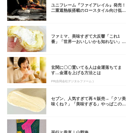
ユニフレーム『ファイアレイル』発売！
二重遮熱板搭載のロースタイル向け低型
焚き火台
ファミマ、美味すぎて大反響「これ1
番」「世界一おいしいかも知れない」
「飲めそう」
玄関に〇〇置いてる人は金運落ちてま
す…金運を上げる方法とは
PR(合同会社デジタルファーム )
セブン、人気すぎて再々販売→「クソ美
味くね？」「美味すぎる」やっぱこのク
オリティ...
平行と垂直｜山野海