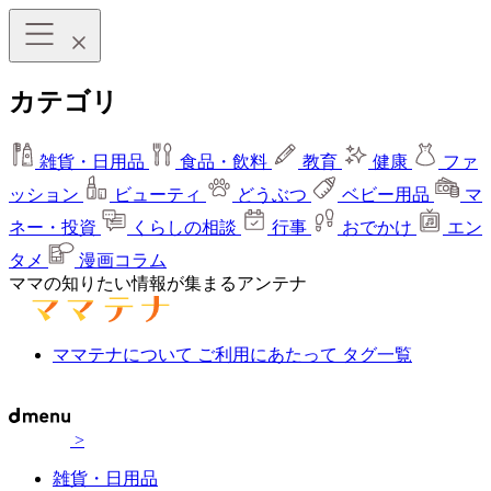
カテゴリ
雑貨・日用品
食品・飲料
教育
健康
ファ
ッション
ビューティ
どうぶつ
ベビー用品
マ
ネー・投資
くらしの相談
行事
おでかけ
エン
タメ
漫画コラム
ママの知りたい情報が集まるアンテナ
ママテナについて
ご利用にあたって
タグ一覧
>
雑貨・日用品