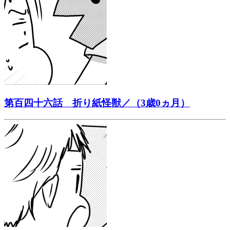
第百四十六話 折り紙怪獣／（3歳0ヵ月）