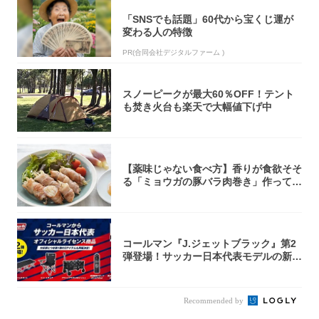
「SNSでも話題」60代から宝くじ運が
変わる人の特徴
PR(合同会社デジタルファーム )
スノーピークが最大60％OFF！テント
も焚き火台も楽天で大幅値下げ中
【薬味じゃない食べ方】香りが食欲そそ
る「ミョウガの豚バラ肉巻き」作ってみ
た！辛み...
コールマン『J.ジェットブラック』第2
弾登場！サッカー日本代表モデルの新作
5アイ...
Recommended by