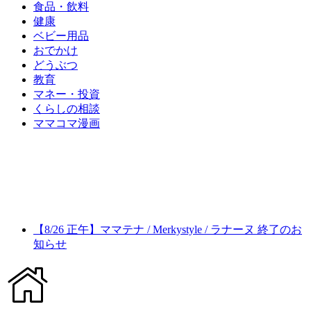
食品・飲料
健康
ベビー用品
おでかけ
どうぶつ
教育
マネー・投資
くらしの相談
ママコマ漫画
【8/26 正午】ママテナ / Merkystyle / ラナーヌ 終了のお
知らせ