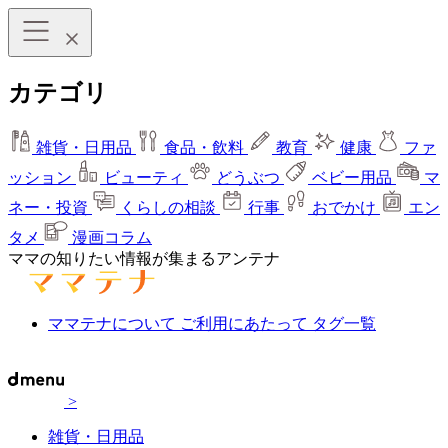
カテゴリ
雑貨・日用品
食品・飲料
教育
健康
ファ
ッション
ビューティ
どうぶつ
ベビー用品
マ
ネー・投資
くらしの相談
行事
おでかけ
エン
タメ
漫画コラム
ママの知りたい情報が集まるアンテナ
ママテナについて
ご利用にあたって
タグ一覧
>
雑貨・日用品