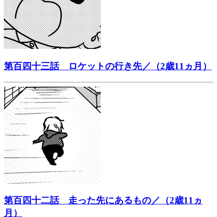
第百四十三話 ロケットの行き先／（2歳11ヵ月）
第百四十二話 走った先にあるもの／（2歳11ヵ
月）