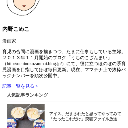
内野こめこ
漫画家
育児の合間に漫画を描きつつ、たまに仕事もしている主婦。
２０１３年１１月開始のブログ「うちのこざんまい」
（http://uchinokozanmai.blog.jp/）にて、役に立つほのぼの系育
児漫画を目指してほぼ毎日更新。現在、ママテナ上で抜粋バ
ックナンバーを順次公開中。
記事一覧を見る >
人気記事ランキング
アイス、だまされたと思ってやってみて
「たったこれだけ」突破ファイル放送で
大注目！...