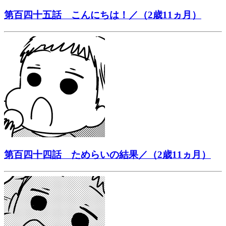
第百四十五話 こんにちは！／（2歳11ヵ月）
第百四十四話 ためらいの結果／（2歳11ヵ月）