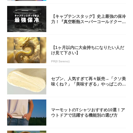
【キャプテンスタッグ】史上最強の保冷
力！『真空断熱スーパーコールドクーラ
ーボック...
【1ヶ月以内に大金持ちになりたい人だ
け見て下さい】
PR(Il Sereno)
セブン、人気すぎて再々販売→「クソ美
味くね？」「美味すぎる」やっぱこのク
オリティ...
マーモットのTシャツおすすめ10選！ア
ウトドアで活躍する機能別の選び方