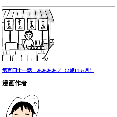
第百四十一話 ああああ／（2歳11ヵ月）
漫画作者