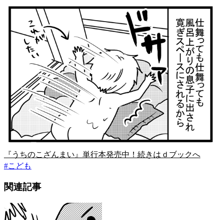
『うちのこざんまい』単行本発売中！続きはｄブックへ
#
こども
関連記事