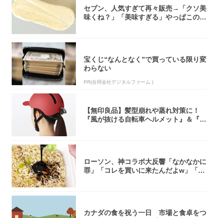
セブン、人気すぎて再々販売→「クソ美
味くね？」「美味すぎる」やっぱこのク
オリティ...
宝くじ“なんとなく”で買っている限り変
わらない
PR(合同会社デジタルファーム )
【無印良品】髪型崩れや蒸れ対策に！
『風が抜ける自転車ヘルメット』＆『2
0型自転車...
ローソン、神コラボ大反響「なかなかに
罪」「コレを買いに来たんだよw」「３
件まわっ...
カナダの食を祝う一日 市場と食卓をつ