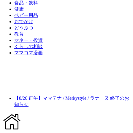
食品・飲料
健康
ベビー用品
おでかけ
どうぶつ
教育
マネー・投資
くらしの相談
ママコマ漫画
【8/26 正午】ママテナ / Merkystyle / ラナーヌ 終了のお
知らせ