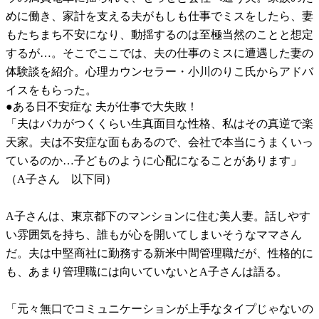
めに働き、家計を支える夫がもしも仕事でミスをしたら、妻
もたちまち不安になり、動揺するのは至極当然のことと想定
するが…。そこでここでは、夫の仕事のミスに遭遇した妻の
体験談を紹介。心理カウンセラー・小川のりこ氏からアドバ
イスをもらった。
●ある日不安症な 夫が仕事で大失敗！
「夫はバカがつくくらい生真面目な性格、私はその真逆で楽
天家。夫は不安症な面もあるので、会社で本当にうまくいっ
ているのか…子どものように心配になることがあります」
（A子さん 以下同）
A子さんは、東京都下のマンションに住む美人妻。話しやす
い雰囲気を持ち、誰もが心を開いてしまいそうなママさん
だ。夫は中堅商社に勤務する新米中間管理職だが、性格的に
も、あまり管理職には向いていないとA子さんは語る。
「元々無口でコミュニケーションが上手なタイプじゃないの