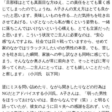
「旦那様はとても真面目な方ゆえ、この責任をとても重く感
じてしまったのでしょうね。A子さんの支え方はとても良か
ったと思います。美味しいものを作る…ただ気持ちを吐き出
させてあげる。いざとなったら私が働くという姿勢も、一緒
に落ちこんではいけないという心構えも、とても立派だった
と思います。こういう状況でご主人に必要なのは、“安心
感”なんですよね。社会では日々戦っていますから、せめて
家のなかではリラックスしたいのが男性の本音。でも、苦し
さを吐き出した瞬間、家族への申し訳なさも同時に感じてし
まう。そんななか奥さんが常に前向きで、そっとそばに寄り
添ってくれた…ご主人にとっては、とても嬉しいことだった
と察します」（小川氏 以下同）
逆にミスを問い詰めたり、ながら聞きしたりなどの行為は
NGだとアドバイスする小川氏。A子さんは、「弱った男性
をほうっておけないのは、昔からなんです（笑）」と明るく
語っていたが、彼女のように日々夫への感謝を忘れず、いた