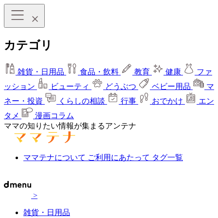
カテゴリ
雑貨・日用品
食品・飲料
教育
健康
ファ
ッション
ビューティ
どうぶつ
ベビー用品
マ
ネー・投資
くらしの相談
行事
おでかけ
エン
タメ
漫画コラム
ママの知りたい情報が集まるアンテナ
ママテナについて
ご利用にあたって
タグ一覧
>
雑貨・日用品