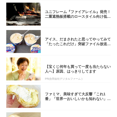
ユニフレーム『ファイアレイル』発売！
二重遮熱板搭載のロースタイル向け低型
焚き火台
アイス、だまされたと思ってやってみて
「たったこれだけ」突破ファイル放送で
大注目！...
【宝くじ何年も買って一度も当たらない
人へ】原因、はっきりしてます
PR(合同会社デジタルファーム )
ファミマ、美味すぎて大反響「これ1
番」「世界一おいしいかも知れない」
「飲めそう」