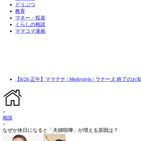
どうぶつ
教育
マネー・投資
くらしの相談
ママコマ漫画
【8/26 正午】ママテナ / Merkystyle / ラナーヌ 終了の
>
相談
>
なぜか休日になると「夫婦喧嘩」が増える原因は？