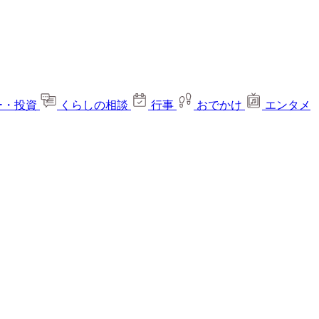
ー・投資
くらしの相談
行事
おでかけ
エンタメ