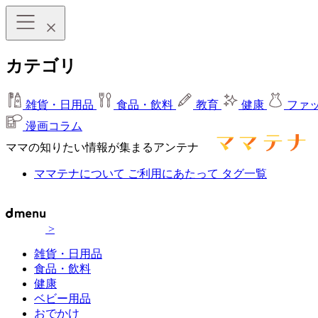
カテゴリ
雑貨・日用品
食品・飲料
教育
健康
ファ
漫画コラム
ママの知りたい情報が集まるアンテナ
ママテナについて
ご利用にあたって
タグ一覧
>
雑貨・日用品
食品・飲料
健康
ベビー用品
おでかけ