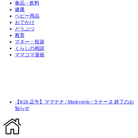
食品・飲料
健康
ベビー用品
おでかけ
どうぶつ
教育
マネー・投資
くらしの相談
ママコマ漫画
【8/26 正午】ママテナ / Merkystyle / ラナーヌ 終了のお
知らせ