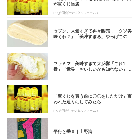
が宝くじ当選
PR(合同会社デジタルファーム )
セブン、人気すぎて再々販売→「クソ美
味くね？」「美味すぎる」やっぱこのク
オリティ...
ファミマ、美味すぎて大反響「これ1
番」「世界一おいしいかも知れない」
「飲めそう」
「宝くじを買う前に〇〇をしただけ」言
われた通りにしてみたら…
PR(合同会社デジタルファーム )
平行と垂直｜山野海