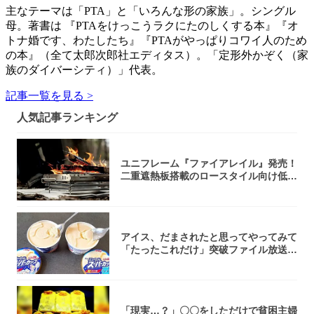
主なテーマは「PTA」と「いろんな形の家族」。シングル
母。著書は 『PTAをけっこうラクにたのしくする本』『オ
トナ婚です、わたしたち』『PTAがやっぱりコワイ人のため
の本』（全て太郎次郎社エディタス）。「定形外かぞく（家
族のダイバーシティ）」代表。
記事一覧を見る >
人気記事ランキング
ユニフレーム『ファイアレイル』発売！
二重遮熱板搭載のロースタイル向け低型
焚き火台
アイス、だまされたと思ってやってみて
「たったこれだけ」突破ファイル放送で
大注目！...
「現実…？」〇〇をしただけで貧困主婦