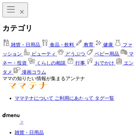
カテゴリ
雑貨・日用品
食品・飲料
教育
健康
ファ
ッション
ビューティ
どうぶつ
ベビー用品
マ
ネー・投資
くらしの相談
行事
おでかけ
エン
タメ
漫画コラム
ママの知りたい情報が集まるアンテナ
ママテナについて
ご利用にあたって
タグ一覧
>
雑貨・日用品