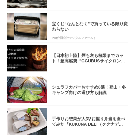
焚き火台
宝くじ“なんとなく”で買っている限り変
わらない
PR(合同会社デジタルファーム )
【日本初上陸】煙も灰も極限までカッ
ト！超高燃費『GGUBUSサイクロン焚
火台』が...
シュラフカバーおすすめ8選！登山・冬
キャンプ向けの選び方も解説
手作りお惣菜が人気!お握り弁当を食べ
てみた『KUKUNA DELI（ククナデ
リ）...