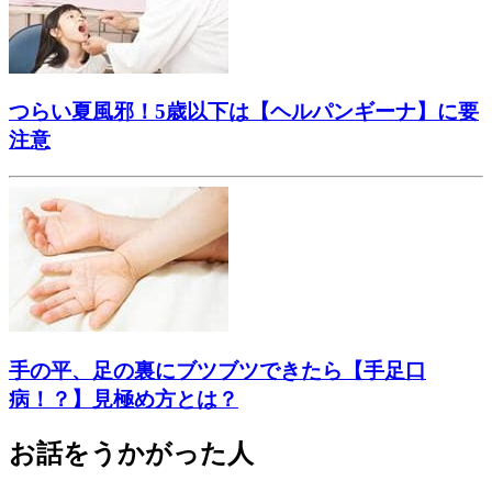
つらい夏風邪！5歳以下は【ヘルパンギーナ】に要
注意
手の平、足の裏にブツブツできたら【手足口
病！？】見極め方とは？
お話をうかがった人