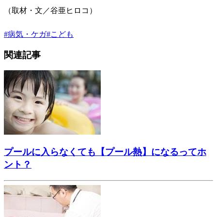
（取材・文／谷亜ヒロコ）
#
病気・ケガ
#
こども
関連記事
プールに入らなくても【プール熱】になるってホ
ント？