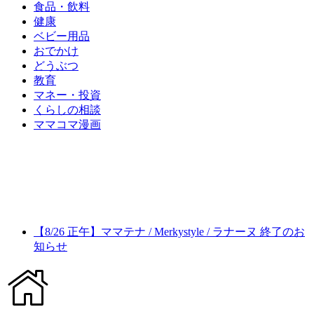
食品・飲料
健康
ベビー用品
おでかけ
どうぶつ
教育
マネー・投資
くらしの相談
ママコマ漫画
【8/26 正午】ママテナ / Merkystyle / ラナーヌ 終了のお
知らせ