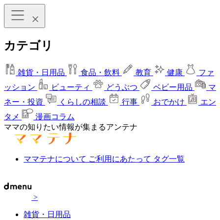
カテゴリ
雑貨・日用品
食品・飲料
教育
健康
ファ
ッション
ビューティ
どうぶつ
ベビー用品
マ
ネー・投資
くらしの相談
行事
おでかけ
エン
タメ
漫画コラム
ママの知りたい情報が集まるアンテナ
ママテナについて
ご利用にあたって
タグ一覧
>
雑貨・日用品