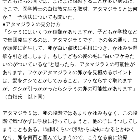
子どもたちの間では、まだまだ感染することが多い病気だ。
そこで、医学博士の白畑敦先生を取材。アタマジラミとは何
か？ 予防法についても聞いた。
●アタマジラミの見分け方
「シラミにはいくつか種類がありますが、子どもが学校など
で集団発生するのは、アタマジラミです。その名の通り、虫
が頭髪に寄生して、卵が白い点状に毛根につき、かゆみや湿
疹を引き起こします。もし子どもの髪の毛に“白いフケみた
いのがついているな”と思ったら、アタマジラミの可能性が
あります。フケかアタマジラミの卵かを見極めるポイント
は、髪をクシでとかしてみること。フケならすぐ取れます
が、クシが引っかかったらシラミの卵の可能性があります」
（白畑氏 以下同）
アタマジラミは、卵の段階ではあまりかゆみもなく、この段
階で気づかずに学校に行ってしまうと、他の子にうつしてし
まうこともある。1週間くらいで卵から成虫になるとかゆく
なり、卵を何百と産んでしまうので、こうなる前に治療