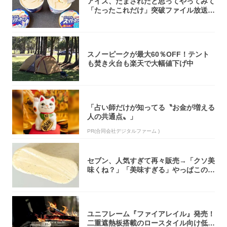
アイス、だまされたと思ってやってみて
「たったこれだけ」突破ファイル放送で
大注目！...
スノーピークが最大60％OFF！テント
も焚き火台も楽天で大幅値下げ中
「占い師だけが知ってる〝お金が増える
人の共通点〟」
PR(合同会社デジタルファーム )
セブン、人気すぎて再々販売→「クソ美
味くね？」「美味すぎる」やっぱこのク
オリティ...
ユニフレーム『ファイアレイル』発売！
二重遮熱板搭載のロースタイル向け低型