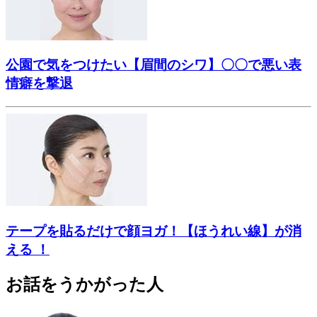
公園で気をつけたい【眉間のシワ】〇〇で悪い表
情癖を撃退
テープを貼るだけで顔ヨガ！【ほうれい線】が消
える ！
お話をうかがった人