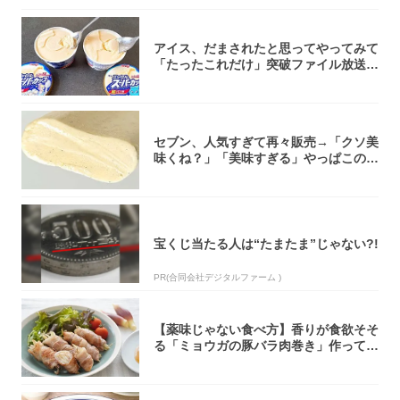
アイス、だまされたと思ってやってみて
「たったこれだけ」突破ファイル放送で
大注目！...
セブン、人気すぎて再々販売→「クソ美
味くね？」「美味すぎる」やっぱこのク
オリティ...
宝くじ当たる人は“たまたま”じゃない?!
PR(合同会社デジタルファーム )
【薬味じゃない食べ方】香りが食欲そそ
る「ミョウガの豚バラ肉巻き」作ってみ
た！辛み...