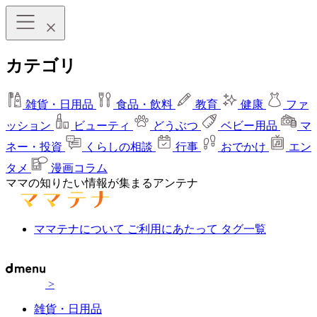
カテゴリ
雑貨・日用品
食品・飲料
教育
健康
ファ
ッション
ビューティ
どうぶつ
ベビー用品
マ
ネー・投資
くらしの相談
行事
おでかけ
エン
タメ
漫画コラム
ママの知りたい情報が集まるアンテナ
ママテナについて
ご利用にあたって
タグ一覧
>
雑貨・日用品