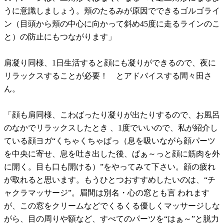
うに意識しましょう。頬のたるみが原因でできるゴルゴライ
ン（目頭から頬の中心に向かって斜め45度に走るラインのこ
と）の防止にもつながります」
肩凝り同様、1日生活すると顔にも凝りができるので、夜に
リラックスすることが必要！ とアドバイスする間々田さ
ん。
「顔も肩同様、こわばったり凝りが出たりするので、お風呂
のなかでリラックスしたとき 、1度でいいので、私が紹介し
ている顔ヨガ“くちゃくちゃぱっ（息を吸いながら顔パーツ
を中央に寄せ、息を吐き出した後、ぱぁ～っと顔に筋肉を外
に開く。目も口も開ける）”をやってみて下さい。顔の疲れ
が取れると思います。もうひとつおすすめしたいのは、“チ
ャクラマッサージ”。眉間は別名・心の窓とも言 われます
が、この窓をクリームなどでくるくる優しくマッサージしな
がら、目の周りや額など、すべてのパーツを“はぁ～”と脱力