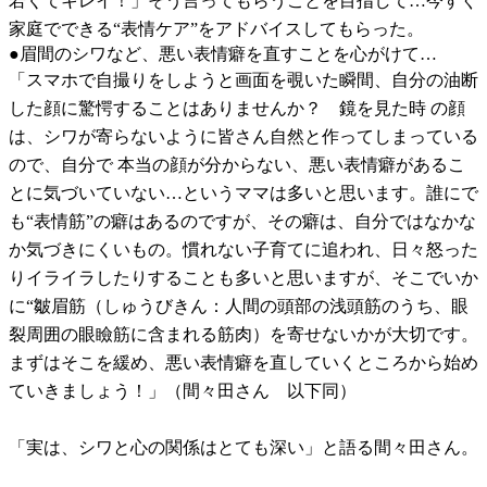
若くてキレイ！」そう言ってもらうことを目指して…今すぐ
家庭でできる“表情ケア”をアドバイスしてもらった。
●眉間のシワなど、悪い表情癖を直すことを心がけて…
「スマホで自撮りをしようと画面を覗いた瞬間、自分の油断
した顔に驚愕することはありませんか？ 鏡を見た時 の顔
は、シワが寄らないように皆さん自然と作ってしまっている
ので、自分で 本当の顔が分からない、悪い表情癖があるこ
とに気づいていない…というママは多いと思います。誰にで
も“表情筋”の癖はあるのですが、その癖は、自分ではなかな
か気づきにくいもの。慣れない子育てに追われ、日々怒った
りイライラしたりすることも多いと思いますが、そこでいか
に“皺眉筋（しゅうびきん：人間の頭部の浅頭筋のうち、眼
裂周囲の眼瞼筋に含まれる筋肉）を寄せないかが大切です。
まずはそこを緩め、悪い表情癖を直していくところから始め
ていきましょう！」（間々田さん 以下同）
「実は、シワと心の関係はとても深い」と語る間々田さん。