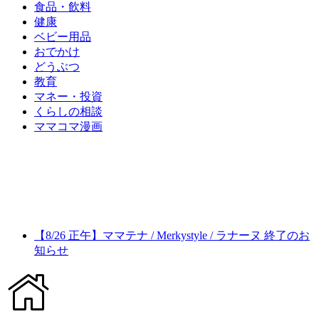
食品・飲料
健康
ベビー用品
おでかけ
どうぶつ
教育
マネー・投資
くらしの相談
ママコマ漫画
【8/26 正午】ママテナ / Merkystyle / ラナーヌ 終了のお
知らせ