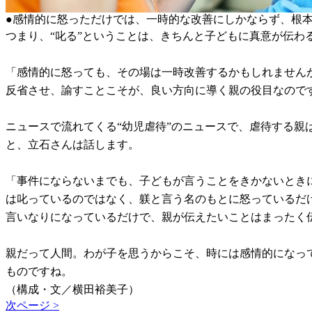
●感情的に怒っただけでは、一時的な改善にしかならず、根
つまり、“叱る”ということは、きちんと子どもに真意が伝わ
「感情的に怒っても、その場は一時改善するかもしれません
反省させ、諭すことこそが、良い方向に導く親の役目なので
ニュースで流れてくる“幼児虐待”のニュースで、虐待する親
と、立石さんは話します。
「事件にならないまでも、子どもが言うことをきかないとき
は叱っているのではなく、躾と言う名のもとに怒っているだ
言いなりになっているだけで、親が伝えたいことはまったく
親だって人間。わが子を思うからこそ、時には感情的になっ
ものですね。
（構成・文／横田裕美子）
次ページ >