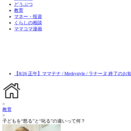
どうぶつ
教育
マネー・投資
くらしの相談
ママコマ漫画
【8/26 正午】ママテナ / Merkystyle / ラナーヌ 終了の
>
教育
>
子どもを“怒る”と“叱る”の違いって何？