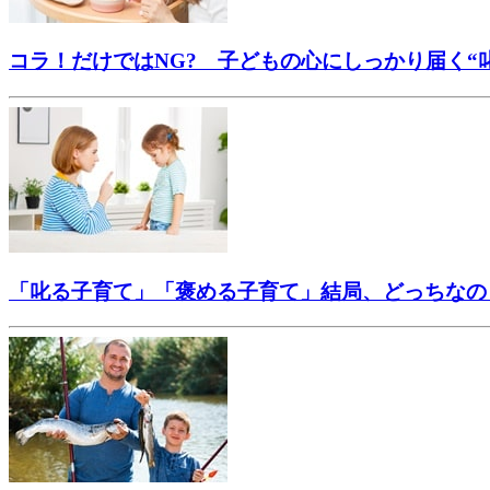
コラ！だけではNG? 子どもの心にしっかり届く“
「叱る子育て」「褒める子育て」結局、どっちなの