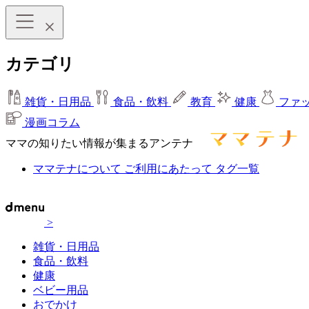
カテゴリ
雑貨・日用品
食品・飲料
教育
健康
ファ
漫画コラム
ママの知りたい情報が集まるアンテナ
ママテナについて
ご利用にあたって
タグ一覧
>
雑貨・日用品
食品・飲料
健康
ベビー用品
おでかけ