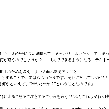
？
さい！”と、わが子につい怒鳴ってしまったり、叩いたりしてしま
い何が違うのでしょうか？ 『1人でできるようになる テキト
、相手のためを考え、よい方向へ教え導くこと
うとすることで、要は八つ当たりです。それに対して“叱る”と
何かといえば、“誰のためか？”ということなのです」
“叱る”“怒る”“注意する”“小言を言う”どれもこれも変わ