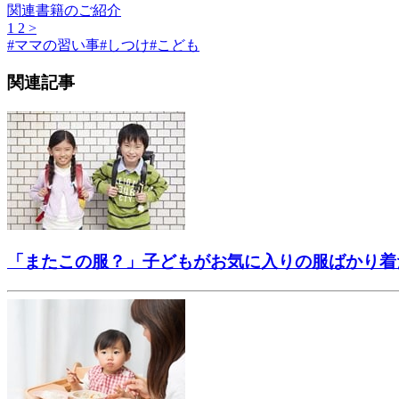
関連書籍のご紹介
1
2
>
#
ママの習い事
#
しつけ
#
こども
関連記事
「またこの服？」子どもがお気に入りの服ばかり着