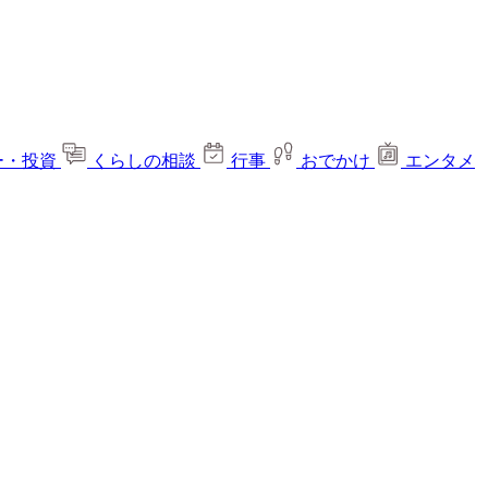
ー・投資
くらしの相談
行事
おでかけ
エンタメ