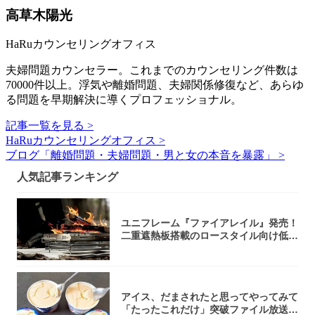
高草木陽光
HaRuカウンセリングオフィス
夫婦問題カウンセラー。これまでのカウンセリング件数は
70000件以上。浮気や離婚問題、夫婦関係修復など、あらゆ
る問題を早期解決に導くプロフェッショナル。
記事一覧を見る >
HaRuカウンセリングオフィス >
ブログ「離婚問題・夫婦問題・男と女の本音を暴露」 >
人気記事ランキング
ユニフレーム『ファイアレイル』発売！
二重遮熱板搭載のロースタイル向け低型
焚き火台
アイス、だまされたと思ってやってみて
「たったこれだけ」突破ファイル放送で