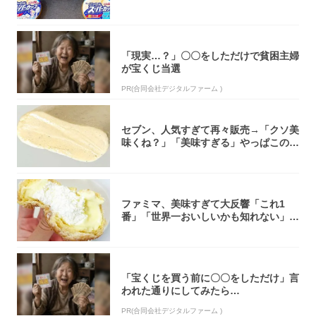
大注目！...
「現実…？」〇〇をしただけで貧困主婦
が宝くじ当選
PR(合同会社デジタルファーム )
セブン、人気すぎて再々販売→「クソ美
味くね？」「美味すぎる」やっぱこのク
オリティ...
ファミマ、美味すぎて大反響「これ1
番」「世界一おいしいかも知れない」
「飲めそう」
「宝くじを買う前に〇〇をしただけ」言
われた通りにしてみたら…
PR(合同会社デジタルファーム )