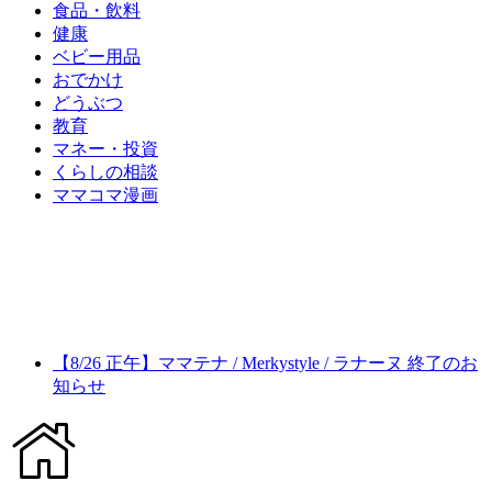
食品・飲料
健康
ベビー用品
おでかけ
どうぶつ
教育
マネー・投資
くらしの相談
ママコマ漫画
【8/26 正午】ママテナ / Merkystyle / ラナーヌ 終了のお
知らせ