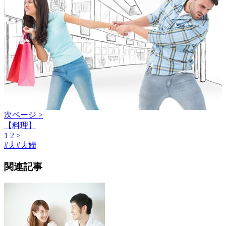
次ページ >
【料理】
1
2
>
#
夫
#
夫婦
関連記事