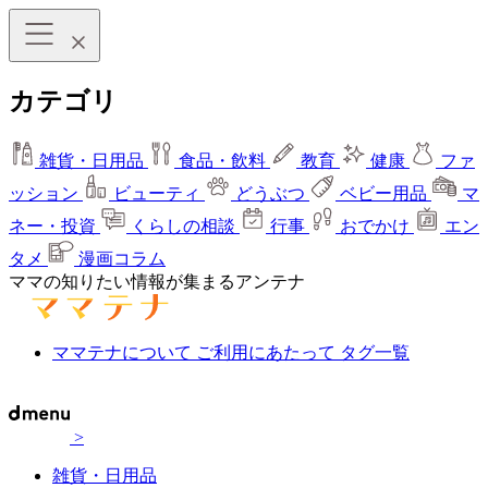
カテゴリ
雑貨・日用品
食品・飲料
教育
健康
ファ
ッション
ビューティ
どうぶつ
ベビー用品
マ
ネー・投資
くらしの相談
行事
おでかけ
エン
タメ
漫画コラム
ママの知りたい情報が集まるアンテナ
ママテナについて
ご利用にあたって
タグ一覧
>
雑貨・日用品