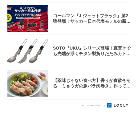
コールマン『J.ジェットブラック』第2
弾登場！サッカー日本代表モデルの新作
5アイ...
SOTO『UKU』シリーズ登場！直置きで
も先端が浮くチタン製折りたたみカトラ
リー
【薬味じゃない食べ方】香りが食欲そそ
る「ミョウガの豚バラ肉巻き」作ってみ
た！辛み...
Recommended by