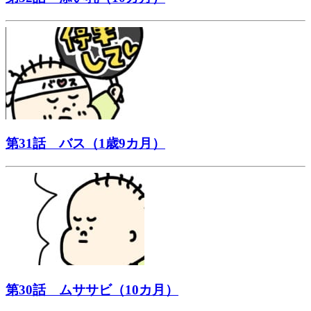
第31話 バス（1歳9カ月）
第30話 ムササビ（10カ月）