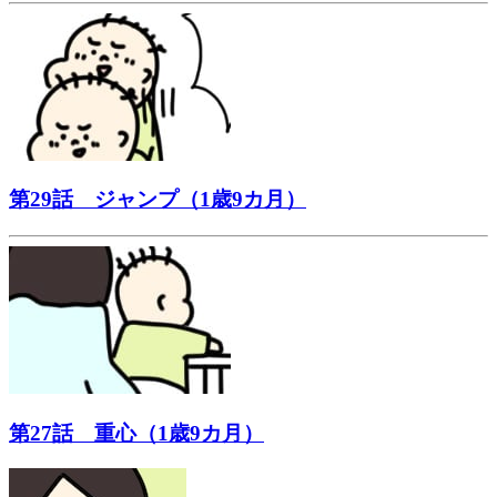
第29話 ジャンプ（1歳9カ月）
第27話 重心（1歳9カ月）