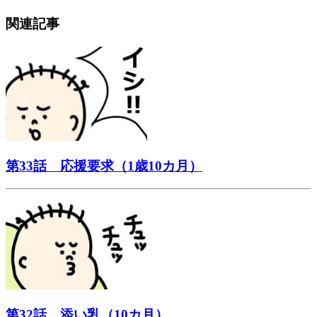
関連記事
第33話 応援要求（1歳10カ月）
第32話 添い乳（10カ月）