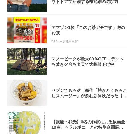
ウトドアで活躍する機能別の選び方
アマゾン1位「このお茶ガチです」噂の
お茶
PR(ハーブ健康本舗)
スノーピークが最大60％OFF！テント
も焚き火台も楽天で大幅値下げ中
セブンでもろ活！新作「焼きとうもろこ
しスムージー」が飲む新体験だった【東
京の一部...
【銀座・和光】6名の作家による原画全
18点。ヘラルボニーとの特別企画展「G
OOD...