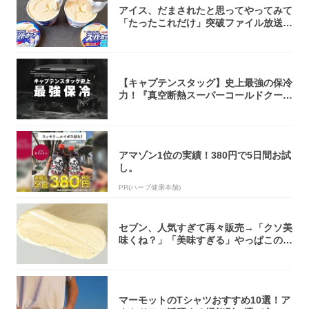
アイス、だまされたと思ってやってみて
「たったこれだけ」突破ファイル放送で
大注目！...
【キャプテンスタッグ】史上最強の保冷
力！『真空断熱スーパーコールドクーラ
ーボック...
アマゾン1位の実績！380円で5日間お試
し。
PR(ハーブ健康本舗)
セブン、人気すぎて再々販売→「クソ美
味くね？」「美味すぎる」やっぱこのク
オリティ...
マーモットのTシャツおすすめ10選！ア