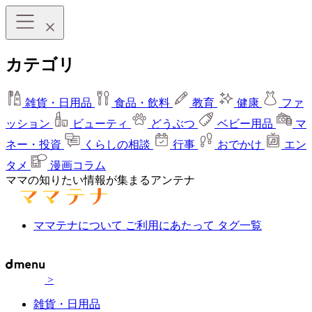
カテゴリ
雑貨・日用品
食品・飲料
教育
健康
ファ
ッション
ビューティ
どうぶつ
ベビー用品
マ
ネー・投資
くらしの相談
行事
おでかけ
エン
タメ
漫画コラム
ママの知りたい情報が集まるアンテナ
ママテナについて
ご利用にあたって
タグ一覧
>
雑貨・日用品