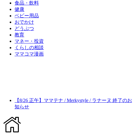
食品・飲料
健康
ベビー用品
おでかけ
どうぶつ
教育
マネー・投資
くらしの相談
ママコマ漫画
【8/26 正午】ママテナ / Merkystyle / ラナーヌ 終了のお
知らせ