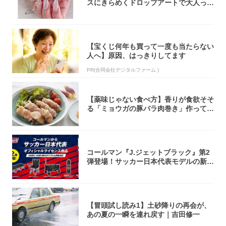
スにきらめくドロップアートで大人っぽ
く！
【宝くじ何年も買って一度も当たらない
人へ】原因、はっきりしてます
PR(合同会社デジタルファーム )
【薬味じゃない食べ方】香りが食欲そそ
る「ミョウガの豚バラ肉巻き」作ってみ
た！辛み...
コールマン『J.ジェットブラック』第2
弾登場！サッカー日本代表モデルの新作
5アイ...
【冒頭試し読み1】土砂降りの再会が、
あの夏の一瞬を連れ戻す｜吉田修一