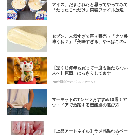
アイス、だまされたと思ってやってみて
「たったこれだけ」突破ファイル放送で
大注目！...
セブン、人気すぎて再々販売→「クソ美
味くね？」「美味すぎる」やっぱこのク
オリティ...
【宝くじ何年も買って一度も当たらない
人へ】原因、はっきりしてます
PR(合同会社デジタルファーム )
マーモットのTシャツおすすめ10選！ア
ウトドアで活躍する機能別の選び方
【上品アートネイル】ラメ感溢れるベー