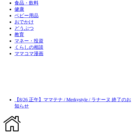
食品・飲料
健康
ベビー用品
おでかけ
どうぶつ
教育
マネー・投資
くらしの相談
ママコマ漫画
【8/26 正午】ママテナ / Merkystyle / ラナーヌ 終了のお
知らせ