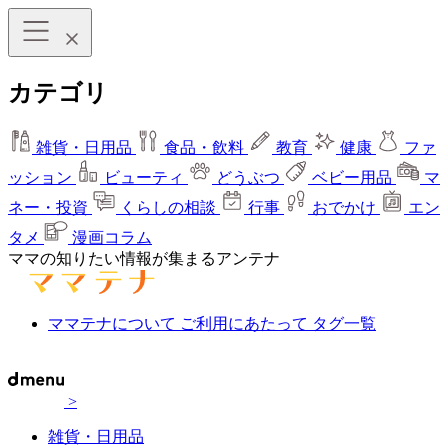
カテゴリ
雑貨・日用品
食品・飲料
教育
健康
ファ
ッション
ビューティ
どうぶつ
ベビー用品
マ
ネー・投資
くらしの相談
行事
おでかけ
エン
タメ
漫画コラム
ママの知りたい情報が集まるアンテナ
ママテナについて
ご利用にあたって
タグ一覧
>
雑貨・日用品