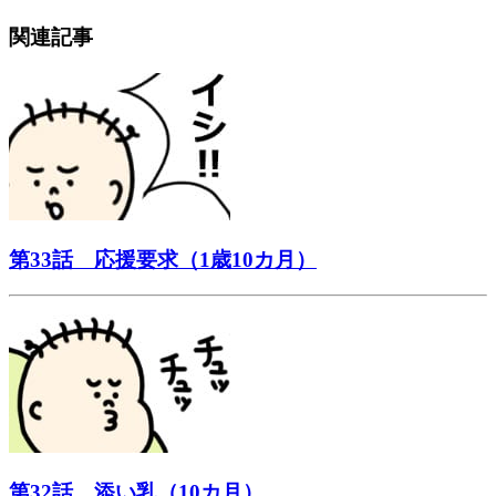
関連記事
第33話 応援要求（1歳10カ月）
第32話 添い乳（10カ月）