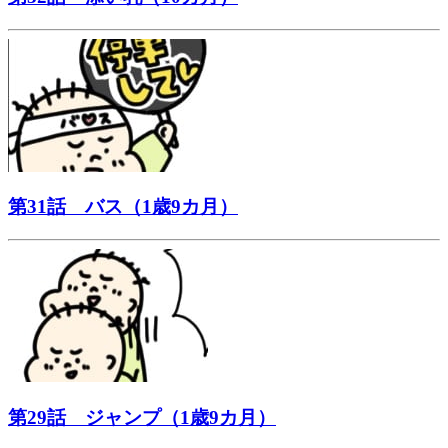
第31話 バス（1歳9カ月）
第29話 ジャンプ（1歳9カ月）