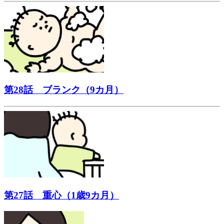
第28話 ブランク（9カ月）
第27話 重心（1歳9カ月）