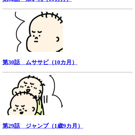
第30話 ムササビ（10カ月）
第29話 ジャンプ（1歳9カ月）