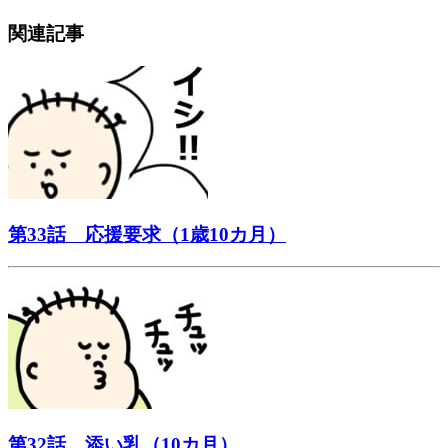
関連記事
第33話 応援要求（1歳10カ月）
第32話 添い乳（10カ月）