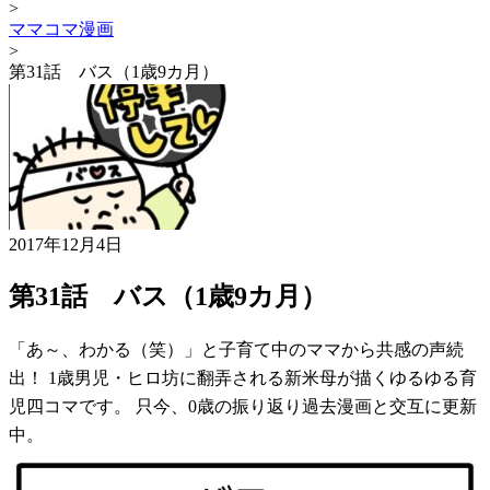
>
ママコマ漫画
>
第31話 バス（1歳9カ月）
2017年12月4日
第31話 バス（1歳9カ月）
「あ～、わかる（笑）」と子育て中のママから共感の声続
出！ 1歳男児・ヒロ坊に翻弄される新米母が描くゆるゆる育
児四コマです。 只今、0歳の振り返り過去漫画と交互に更新
中。