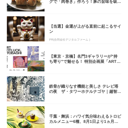
グで「肉巻き」作ろう！豚の旨味を吸い
尽くした...
【当選】金運が上がる直前に起こるサイ
ン
PR(合同会社デジタルファーム )
【東京・京橋】名門3ギャラリーが"持
ち寄り"で魅せる！ 特別企画展「ART P
O...
鉄骨が織りなす機能と美しさ テレビ塔
の夜 ザ・タワーホテルナゴヤ｜越智月
子
千葉・舞浜：ハワイ気分味わえるトロピ
カルメニュー6種、8月1日より1ヵ月限
定登場