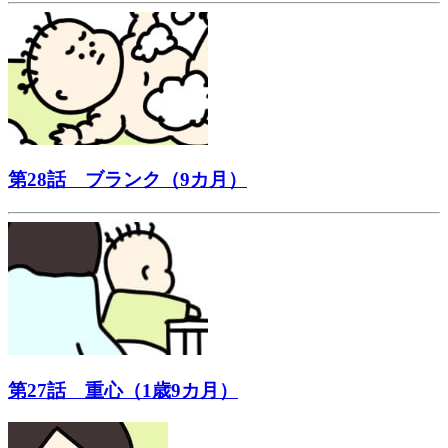
第28話 ブランク（9カ月）
第27話 重心（1歳9カ月）