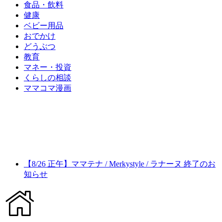
食品・飲料
健康
ベビー用品
おでかけ
どうぶつ
教育
マネー・投資
くらしの相談
ママコマ漫画
【8/26 正午】ママテナ / Merkystyle / ラナーヌ 終了のお
知らせ