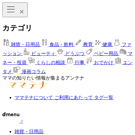
カテゴリ
雑貨・日用品
食品・飲料
教育
健康
ファ
ッション
ビューティ
どうぶつ
ベビー用品
マ
ネー・投資
くらしの相談
行事
おでかけ
エン
タメ
漫画コラム
ママの知りたい情報が集まるアンテナ
ママテナについて
ご利用にあたって
タグ一覧
>
雑貨・日用品