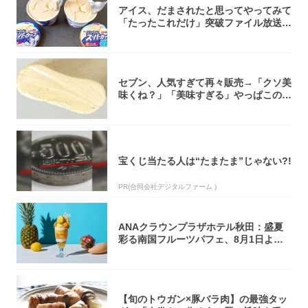
アイス、だまされたと思ってやってみて
「たったこれだけ」突破ファイル放送で
大注目！...
セブン、人気すぎて再々販売→「クソ美
味くね？」「美味すぎる」やっぱこのク
オリティ...
宝くじ当たる人は“たまたま”じゃない?!
PR(合同会社デジタルファーム )
ANAクラウンプラザホテル秋田：盛夏
彩る南国フルーツパフェ、8月1日より1
ヵ月限...
【旬のトウガン×豚バラ肉】の最強タッ