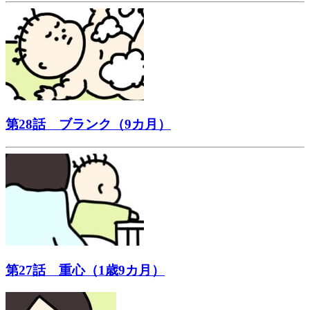
第28話 ブランク（9カ月）
第27話 重心（1歳9カ月）