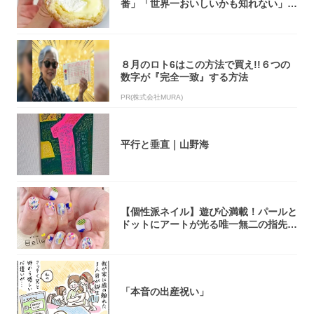
番」「世界一おいしいかも知れない」
「飲めそう」
８月のロト6はこの方法で買え!!６つの
数字が『完全一致』する方法
PR(株式会社MURA)
平行と垂直｜山野海
【個性派ネイル】遊び心満載！パールと
ドットにアートが光る唯一無二の指先が
完成！
「本音の出産祝い」