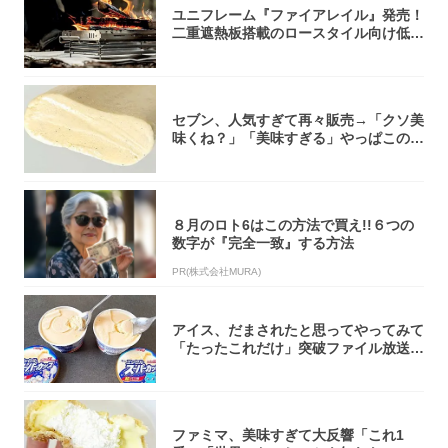
ユニフレーム『ファイアレイル』発売！
二重遮熱板搭載のロースタイル向け低型
焚き火台
セブン、人気すぎて再々販売→「クソ美
味くね？」「美味すぎる」やっぱこのク
オリティ...
８月のロト6はこの方法で買え!!６つの
数字が『完全一致』する方法
PR(株式会社MURA)
アイス、だまされたと思ってやってみて
「たったこれだけ」突破ファイル放送で
大注目！...
ファミマ、美味すぎて大反響「これ1