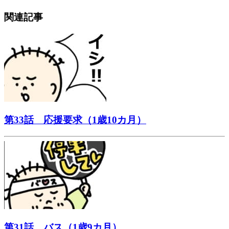
関連記事
第33話 応援要求（1歳10カ月）
第31話 バス（1歳9カ月）