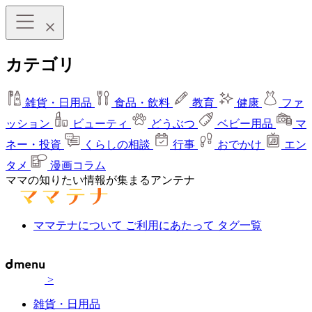
カテゴリ
雑貨・日用品
食品・飲料
教育
健康
ファ
ッション
ビューティ
どうぶつ
ベビー用品
マ
ネー・投資
くらしの相談
行事
おでかけ
エン
タメ
漫画コラム
ママの知りたい情報が集まるアンテナ
ママテナについて
ご利用にあたって
タグ一覧
>
雑貨・日用品