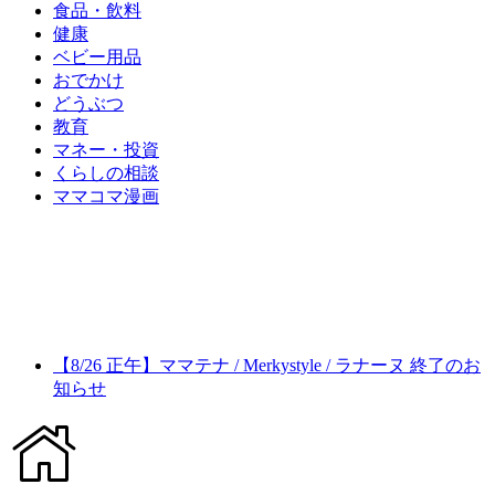
食品・飲料
健康
ベビー用品
おでかけ
どうぶつ
教育
マネー・投資
くらしの相談
ママコマ漫画
【8/26 正午】ママテナ / Merkystyle / ラナーヌ 終了のお
知らせ