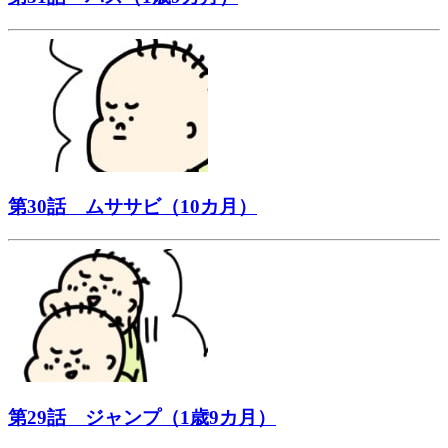
第30話 ムササビ（10カ月）
第29話 ジャンプ（1歳9カ月）