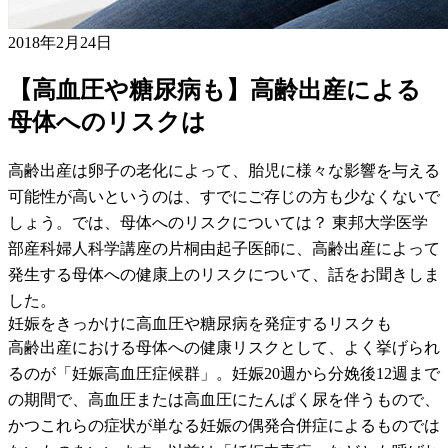
2018年2月24日
【高血圧や糖尿病も】高齢出産による
母体へのリスクは
高齢出産は卵子の老化によって、胎児に様々な影響を与える
可能性が高いというのは、すでにご存じの方も少なくないで
しょう。では、母体へのリスクについては？ 東邦大学医学
部産科婦人科学講座の片桐由起子医師に、高齢出産によって
発生する母体への健康上のリスクについて、話をお聞きしま
した。
妊娠をきっかけに高血圧や糖尿病を発症するリスクも
高齢出産における母体への健康リスクとして、よく挙げられ
るのが「妊娠高血圧症候群」。妊娠20週から分娩後12週まで
の期間で、高血圧または高血圧にたんぱく尿を伴うもので、
かつこれらの症状が単なる妊娠の偶発合併症によるものでは