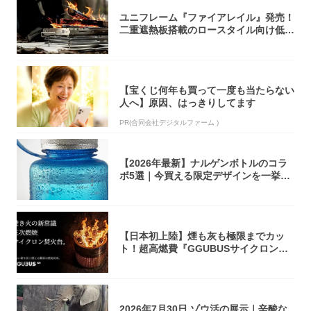
ユニフレーム『ファイアレイル』発売！
二重遮熱板搭載のロースタイル向け低型
焚き火台
【宝くじ何年も買って一度も当たらない
人へ】原因、はっきりしてます
PR(合同会社デジタルファーム )
【2026年最新】ナルゲンボトルのコラ
ボ5選｜今買える限定デザインを一挙紹
介！
【日本初上陸】煙も灰も極限までカッ
ト！超高燃費『GGUBUSサイクロン焚
火台』が...
2026年7月30日 ゾウ活の展示｜辛酸な