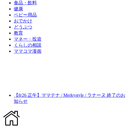
食品・飲料
健康
ベビー用品
おでかけ
どうぶつ
教育
マネー・投資
くらしの相談
ママコマ漫画
【8/26 正午】ママテナ / Merkystyle / ラナーヌ 終了のお
知らせ