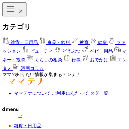
カテゴリ
雑貨・日用品
食品・飲料
教育
健康
ファ
ッション
ビューティ
どうぶつ
ベビー用品
マ
ネー・投資
くらしの相談
行事
おでかけ
エン
タメ
漫画コラム
ママの知りたい情報が集まるアンテナ
ママテナについて
ご利用にあたって
タグ一覧
>
雑貨・日用品