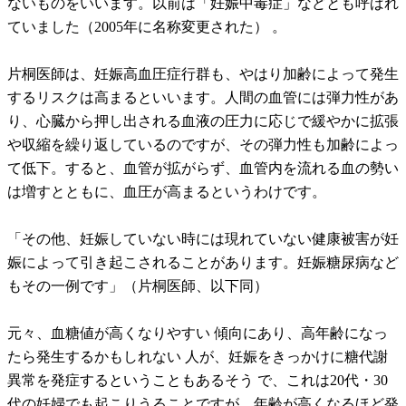
ないものをいいます。以前は「妊娠中毒症」などとも呼ばれ
ていました（2005年に名称変更された） 。
片桐医師は、妊娠高血圧症行群も、やはり加齢によって発生
するリスクは高まるといいます。人間の血管には弾力性があ
り、心臓から押し出される血液の圧力に応じで緩やかに拡張
や収縮を繰り返しているのですが、その弾力性も加齢によっ
て低下。すると、血管が拡がらず、血管内を流れる血の勢い
は増すとともに、血圧が高まるというわけです。
「その他、妊娠していない時には現れていない健康被害が妊
娠によって引き起こされることがあります。妊娠糖尿病など
もその一例です」（片桐医師、以下同）
元々、血糖値が高くなりやすい 傾向にあり、高年齢になっ
たら発生するかもしれない 人が、妊娠をきっかけに糖代謝
異常を発症するということもあるそう で、これは20代・30
代の妊婦でも起こりうることですが、年齢が高くなるほど発