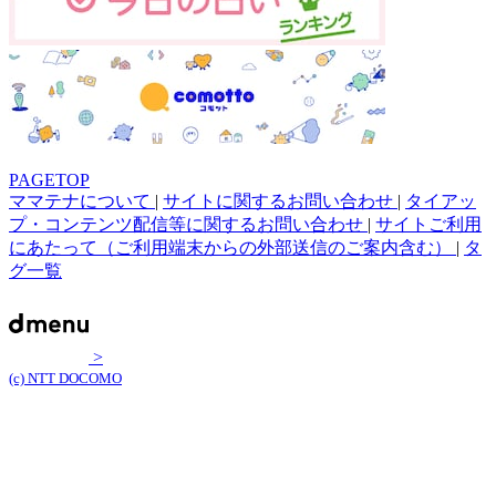
PAGETOP
ママテナについて
|
サイトに関するお問い合わせ
|
タイアッ
プ・コンテンツ配信等に関するお問い合わせ
|
サイトご利用
にあたって（ご利用端末からの外部送信のご案内含む）
|
タ
グ一覧
>
(c) NTT DOCOMO