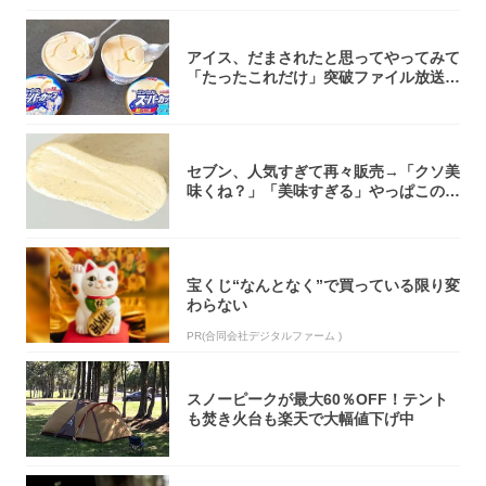
アイス、だまされたと思ってやってみて
「たったこれだけ」突破ファイル放送で
大注目！...
セブン、人気すぎて再々販売→「クソ美
味くね？」「美味すぎる」やっぱこのク
オリティ...
宝くじ“なんとなく”で買っている限り変
わらない
PR(合同会社デジタルファーム )
スノーピークが最大60％OFF！テント
も焚き火台も楽天で大幅値下げ中