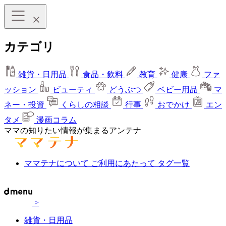
カテゴリ
雑貨・日用品
食品・飲料
教育
健康
ファ
ッション
ビューティ
どうぶつ
ベビー用品
マ
ネー・投資
くらしの相談
行事
おでかけ
エン
タメ
漫画コラム
ママの知りたい情報が集まるアンテナ
ママテナについて
ご利用にあたって
タグ一覧
>
雑貨・日用品