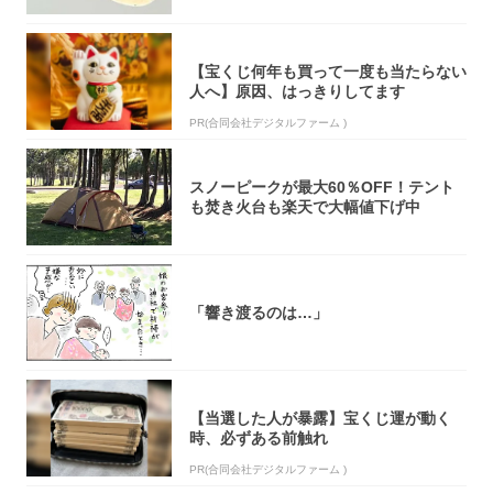
【宝くじ何年も買って一度も当たらない
人へ】原因、はっきりしてます
PR(合同会社デジタルファーム )
スノーピークが最大60％OFF！テント
も焚き火台も楽天で大幅値下げ中
「響き渡るのは…」
【当選した人が暴露】宝くじ運が動く
時、必ずある前触れ
PR(合同会社デジタルファーム )