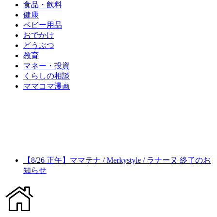
食品・飲料
健康
ベビー用品
おでかけ
どうぶつ
教育
マネー・投資
くらしの相談
ママコマ漫画
【8/26 正午】ママテナ / Merkystyle / ラナーヌ 終了のお
知らせ