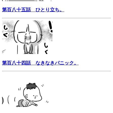
第百八十五話 ひとり立ち。
第百八十四話 なきなきパニック。