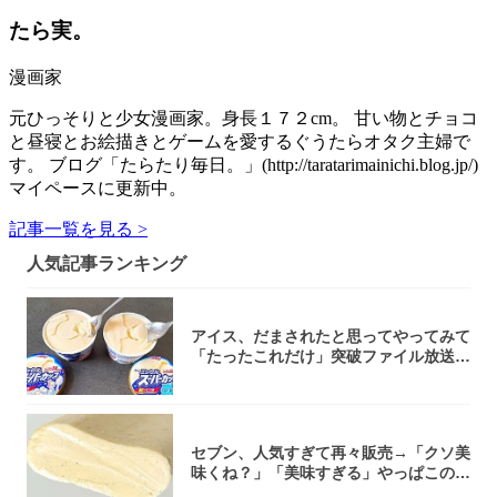
たら実。
漫画家
元ひっそりと少女漫画家。身長１７２cm。 甘い物とチョコ
と昼寝とお絵描きとゲームを愛するぐうたらオタク主婦で
す。 ブログ「たらたり毎日。」(http://taratarimainichi.blog.jp/)
マイペースに更新中。
記事一覧を見る >
人気記事ランキング
アイス、だまされたと思ってやってみて
「たったこれだけ」突破ファイル放送で
大注目！...
セブン、人気すぎて再々販売→「クソ美
味くね？」「美味すぎる」やっぱこのク
オリティ...