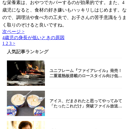
な栄養素は、おやつでカバーするのが効果的です。また、4
歳児になると、食材の好き嫌いもハッキリしはじめます。な
ので、調理法や食べ方の工夫で、お子さんの苦手意識をうま
く取りのぞけると良いですね。
次ページ >
4歳児の身長が低いときの原因
1
2
3
>
人気記事ランキング
ユニフレーム『ファイアレイル』発売！
二重遮熱板搭載のロースタイル向け低型
焚き火台
アイス、だまされたと思ってやってみて
「たったこれだけ」突破ファイル放送で
大注目！...