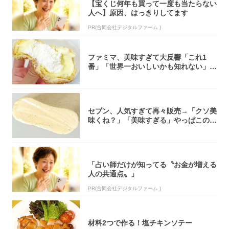
【宝くじ何年も買って一度も当たらない
人へ】原因、はっきりしてます
PR(合同会社デジタルファーム )
ファミマ、美味すぎて大反響「これ1
番」「世界一おいしいかも知れない」
「飲めそう」
セブン、人気すぎて再々販売→「クソ美
味くね？」「美味すぎる」やっぱこのク
オリティ...
「占い師だけが知ってる〝お金が増える
人の共通点〟」
PR(合同会社デジタルファーム )
材料2つで作る！塩チキンソテー