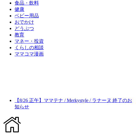
食品・飲料
健康
ベビー用品
おでかけ
どうぶつ
教育
マネー・投資
くらしの相談
ママコマ漫画
【8/26 正午】ママテナ / Merkystyle / ラナーヌ 終了のお
知らせ