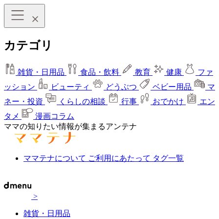
カテゴリ
雑貨・日用品
食品・飲料
教育
健康
ファ
ッション
ビューティ
どうぶつ
ベビー用品
マ
ネー・投資
くらしの相談
行事
おでかけ
エン
タメ
漫画コラム
ママの知りたい情報が集まるアンテナ
ママテナについて
ご利用にあたって
タグ一覧
>
雑貨・日用品