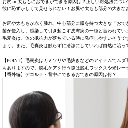
お尻 or 太ももにおできができる原因は？正しい対処法につい
彼に恥ずかしくて見せられない！お尻や太もも部分の大きな
お尻や太ももが赤く腫れ、中心部分に膿を持つ大きな「おで
菌が侵入し、感染して引き起こす皮膚病の一種と言われてい
毛嚢炎は、体の抵抗力が落ちている時に発症しやすいそうで
ょう。また、毛嚢炎は触らずに清潔にしていれば自然に治っ
【POINT】毛嚢炎はカミソリや毛抜きなどのアイテムでム
もありますので、脱毛ケアを行う際は脱毛ワックスや光レー
【番外編】デコルテ・背中にできるおできの原因は何？