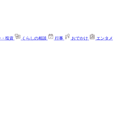
ー・投資
くらしの相談
行事
おでかけ
エンタメ