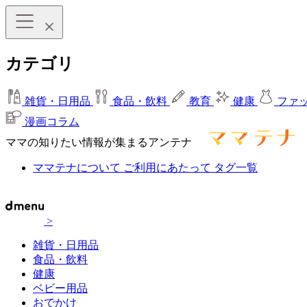
カテゴリ
雑貨・日用品
食品・飲料
教育
健康
ファ
漫画コラム
ママの知りたい情報が集まるアンテナ
ママテナについて
ご利用にあたって
タグ一覧
>
雑貨・日用品
食品・飲料
健康
ベビー用品
おでかけ