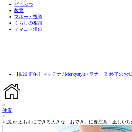
どうぶつ
教育
マネー・投資
くらしの相談
ママコマ漫画
【8/26 正午】ママテナ / Merkystyle / ラナーヌ 終了の
>
健康
>
お尻 or 太ももにできる大きな「おでき」に要注意！正しい