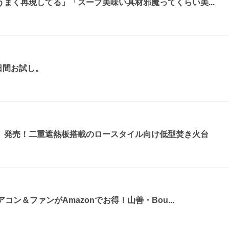
まく再現してる」「スープ美味い具材邪魔ってくらい美...
日間お試し。
』発売！二重遮熱板搭載のロースタイル向け低型焚き火台
コン＆ファンがAmazonでお得！山善・Bou...