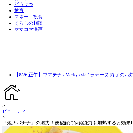
どうぶつ
教育
マネー・投資
くらしの相談
ママコマ漫画
【8/26 正午】ママテナ / Merkystyle / ラナーヌ 終了の
>
ビューティ
>
「焼きバナナ」の魅力！便秘解消や免疫力も加熱すると効果UP