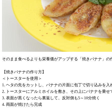
そのまま食べるよりも栄養価がアップする「焼きバナナ」の
【焼きバナナの作り方】
＜トースターを使用＞
1. ヘタの先をカットし、バナナの片面に包丁で切り込みを入
2. トースターにアルミホイルを敷き、その上にバナナを乗せて
3. 表面が黒くなったら裏返して、反対側も5～10分焼く
4. 両面が焼けたら完成