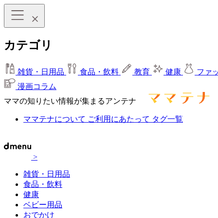
カテゴリ
雑貨・日用品
食品・飲料
教育
健康
ファ
漫画コラム
ママの知りたい情報が集まるアンテナ
ママテナについて
ご利用にあたって
タグ一覧
>
雑貨・日用品
食品・飲料
健康
ベビー用品
おでかけ