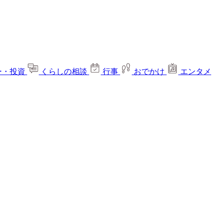
ー・投資
くらしの相談
行事
おでかけ
エンタメ