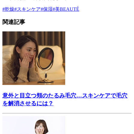
#
乾燥
#
スキンケア
#
保湿
#
美BEAUTÉ
関連記事
意外と目立つ頬のたるみ毛穴…スキンケアで毛穴
を解消させるには？