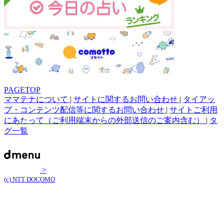
PAGETOP
ママテナについて
|
サイトに関するお問い合わせ
|
タイアッ
プ・コンテンツ配信等に関するお問い合わせ
|
サイトご利用
にあたって（ご利用端末からの外部送信のご案内含む）
|
タ
グ一覧
>
(c) NTT DOCOMO