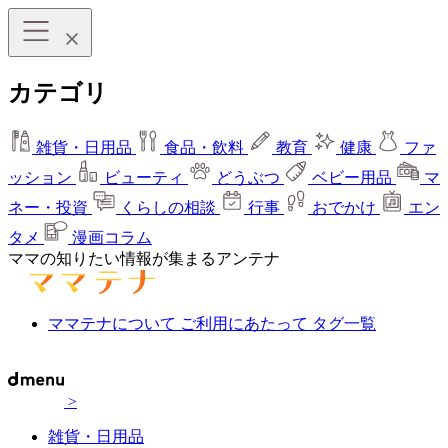
カテゴリ
雑貨・日用品
食品・飲料
教育
健康
ファ
ッション
ビューティ
どうぶつ
ベビー用品
マ
ネー・投資
くらしの相談
行事
おでかけ
エン
タメ
漫画コラム
ママの知りたい情報が集まるアンテナ
ママテナについて
ご利用にあたって
タグ一覧
>
雑貨・日用品