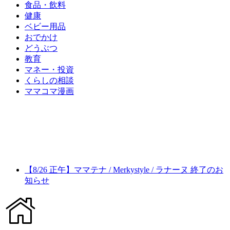
食品・飲料
健康
ベビー用品
おでかけ
どうぶつ
教育
マネー・投資
くらしの相談
ママコマ漫画
【8/26 正午】ママテナ / Merkystyle / ラナーヌ 終了のお
知らせ