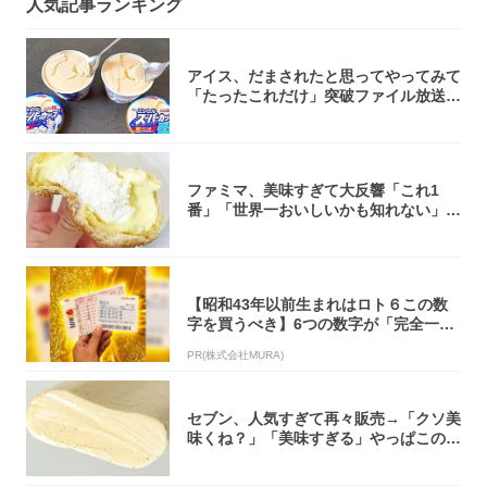
人気記事ランキング
アイス、だまされたと思ってやってみて
「たったこれだけ」突破ファイル放送で
大注目！...
ファミマ、美味すぎて大反響「これ1
番」「世界一おいしいかも知れない」
「飲めそう」
【昭和43年以前生まれはロト６この数
字を買うべき】6つの数字が「完全一
致」する方...
PR(株式会社MURA)
セブン、人気すぎて再々販売→「クソ美
味くね？」「美味すぎる」やっぱこのク
オリティ...