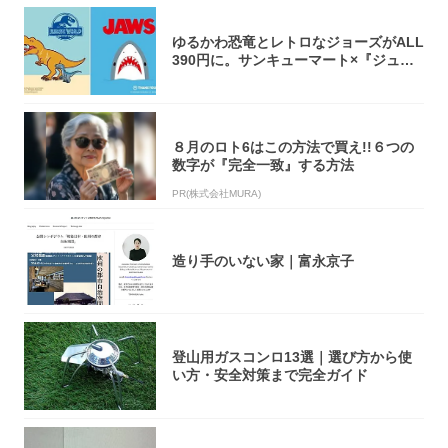
ゆるかわ恐竜とレトロなジョーズがALL
390円に。サンキューマート×『ジュラ
シッ...
８月のロト6はこの方法で買え!!６つの
数字が『完全一致』する方法
PR(株式会社MURA)
造り手のいない家｜富永京子
登山用ガスコンロ13選｜選び方から使
い方・安全対策まで完全ガイド