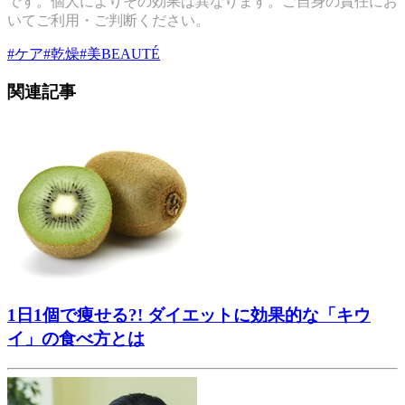
です。個人によりその効果は異なります。ご自身の責任にお
いてご利用・ご判断ください。
#
ケア
#
乾燥
#
美BEAUTÉ
関連記事
1日1個で痩せる?! ダイエットに効果的な「キウ
イ」の食べ方とは