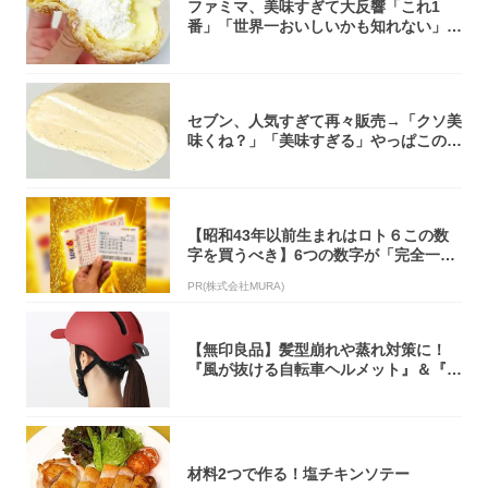
ファミマ、美味すぎて大反響「これ1
番」「世界一おいしいかも知れない」
「飲めそう」
セブン、人気すぎて再々販売→「クソ美
味くね？」「美味すぎる」やっぱこのク
オリティ...
【昭和43年以前生まれはロト６この数
字を買うべき】6つの数字が「完全一
致」する方...
PR(株式会社MURA)
【無印良品】髪型崩れや蒸れ対策に！
『風が抜ける自転車ヘルメット』＆『2
0型自転車...
材料2つで作る！塩チキンソテー