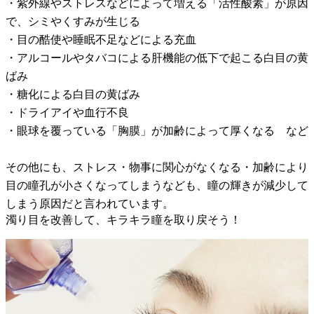
・紫外線やストレスなどによって増える「活性酸素」が原因
で、シミやくすみが生じる
・目の酷使や睡眠不足などによる充血
・アルコールやタバコによる肝機能の低下で起こる白目の黄
ばみ
・糖化による白目の黄ばみ
・ドライアイや血行不良
・眼球を覆っている「胸膜」が加齢によって厚くなる など
その他にも、ストレス・物事に関心がなくなる・加齢により
目の瞳孔が小さくなってしまうなども、瞳の輝きが減少して
しまう原因だと言われています。
濁り目を改善して、キラキラ瞳を取り戻そう！