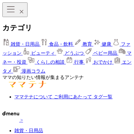
カテゴリ
雑貨・日用品
食品・飲料
教育
健康
ファ
ッション
ビューティ
どうぶつ
ベビー用品
マ
ネー・投資
くらしの相談
行事
おでかけ
エン
タメ
漫画コラム
ママの知りたい情報が集まるアンテナ
ママテナについて
ご利用にあたって
タグ一覧
>
雑貨・日用品