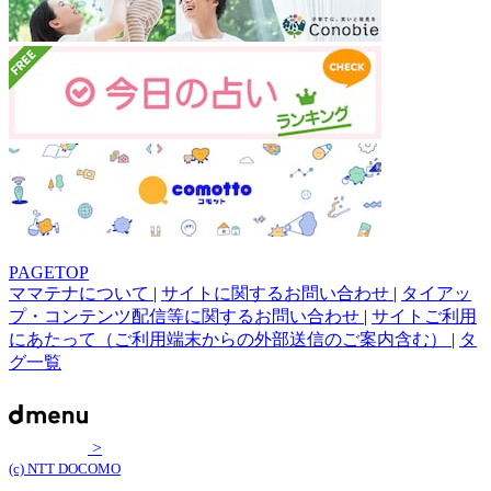
PAGETOP
ママテナについて
|
サイトに関するお問い合わせ
|
タイアッ
プ・コンテンツ配信等に関するお問い合わせ
|
サイトご利用
にあたって（ご利用端末からの外部送信のご案内含む）
|
タ
グ一覧
>
(c) NTT DOCOMO