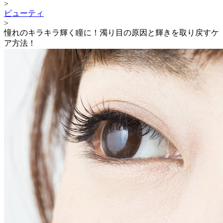
>
ビューティ
>
憧れのキラキラ輝く瞳に！濁り目の原因と輝きを取り戻すケ
ア方法！