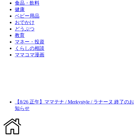
食品・飲料
健康
ベビー用品
おでかけ
どうぶつ
教育
マネー・投資
くらしの相談
ママコマ漫画
【8/26 正午】ママテナ / Merkystyle / ラナーヌ 終了のお
知らせ