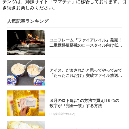
テンツは、姉妹サイト「ママテナ」に移管しております。引
き続きお楽しみください。
人気記事ランキング
ユニフレーム『ファイアレイル』発売！
二重遮熱板搭載のロースタイル向け低型
焚き火台
アイス、だまされたと思ってやってみて
「たったこれだけ」突破ファイル放送で
大注目！...
８月のロト6はこの方法で買え!!６つの
数字が『完全一致』する方法
PR(株式会社MURA)