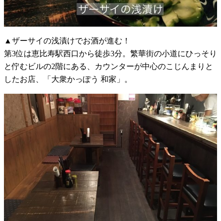
▲ザーサイの浅漬けでお酒が進む！
第3位は恵比寿駅西口から徒歩3分。繁華街の小道にひっそり
と佇むビルの2階にある、カウンターが中心のこじんまりと
したお店、「大衆かっぽう 和家」。