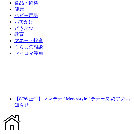
食品・飲料
健康
ベビー用品
おでかけ
どうぶつ
教育
マネー・投資
くらしの相談
ママコマ漫画
【8/26 正午】ママテナ / Merkystyle / ラナーヌ 終了のお
知らせ