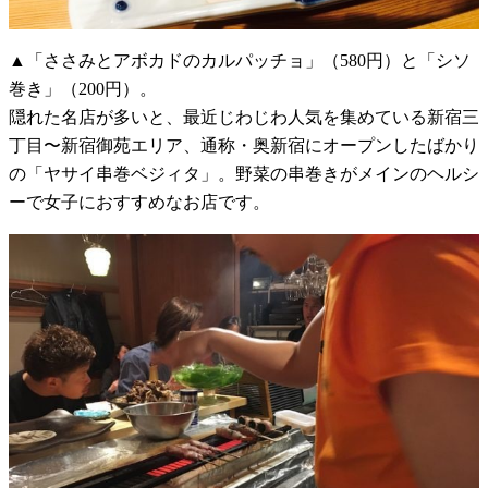
▲「ささみとアボカドのカルパッチョ」（580円）と「シソ
巻き」（200円）。
隠れた名店が多いと、最近じわじわ人気を集めている新宿三
丁目〜新宿御苑エリア、通称・奥新宿にオープンしたばかり
の「ヤサイ串巻ベジィタ」。野菜の串巻きがメインのヘルシ
ーで女子におすすめなお店です。