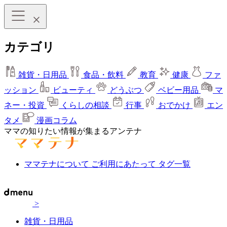
カテゴリ
雑貨・日用品
食品・飲料
教育
健康
ファ
ッション
ビューティ
どうぶつ
ベビー用品
マ
ネー・投資
くらしの相談
行事
おでかけ
エン
タメ
漫画コラム
ママの知りたい情報が集まるアンテナ
ママテナについて
ご利用にあたって
タグ一覧
>
雑貨・日用品