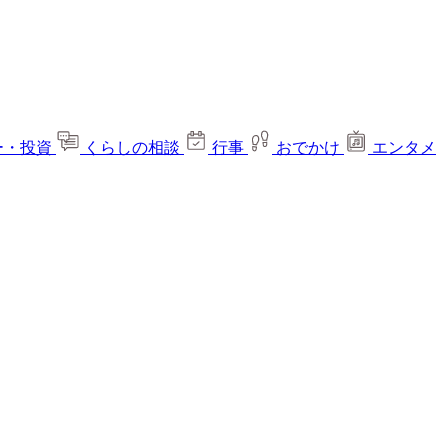
ー・投資
くらしの相談
行事
おでかけ
エンタメ