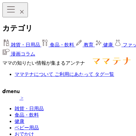
カテゴリ
雑貨・日用品
食品・飲料
教育
健康
ファ
漫画コラム
ママの知りたい情報が集まるアンテナ
ママテナについて
ご利用にあたって
タグ一覧
>
雑貨・日用品
食品・飲料
健康
ベビー用品
おでかけ