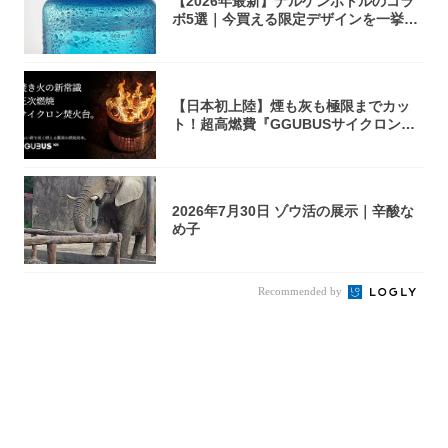
【2026年最新】ナルゲンボトルのコラ
ボ5選｜今買える限定デザインを一挙紹
介！
【日本初上陸】煙も灰も極限までカッ
ト！超高燃費『GGUBUSサイクロン焚
火台』が...
2026年7月30日 ゾウ活の展示｜辛酸な
め子
Recommended by