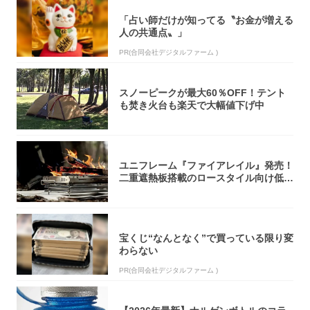
「占い師だけが知ってる〝お金が増える
人の共通点〟」
PR(合同会社デジタルファーム )
スノーピークが最大60％OFF！テント
も焚き火台も楽天で大幅値下げ中
ユニフレーム『ファイアレイル』発売！
二重遮熱板搭載のロースタイル向け低型
焚き火台
宝くじ“なんとなく”で買っている限り変
わらない
PR(合同会社デジタルファーム )