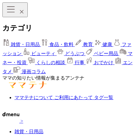
カテゴリ
雑貨・日用品
食品・飲料
教育
健康
ファ
ッション
ビューティ
どうぶつ
ベビー用品
マ
ネー・投資
くらしの相談
行事
おでかけ
エン
タメ
漫画コラム
ママの知りたい情報が集まるアンテナ
ママテナについて
ご利用にあたって
タグ一覧
>
雑貨・日用品