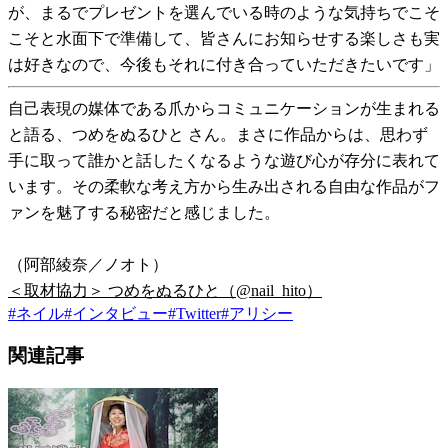
が、まるでプレゼントを選んでいる時のような気持ちでこそ
こそと水面下で準備して、皆さんにお知らせする楽しさも実
は好きなので、今後もそれに付き合っていただきたいです」
自己表現の媒体である爪からコミュニケーションが生まれる
と語る、つめをぬるひと さん。まさに作品からは、思わず
手に取って誰かと話したくなるような遊び心が存分に表れて
います。その柔軟な考え方から生み出される自由な作品がフ
ァンを魅了する秘密だと感じました。
（阿部綾奈／ノオト）
＜取材協力＞ つめをぬるひと（@nail_hito）
#
ネイル
#
インタビュー
#
Twitter
#
アリシー
関連記事