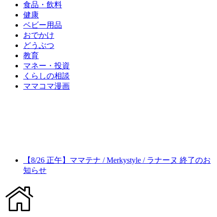
食品・飲料
健康
ベビー用品
おでかけ
どうぶつ
教育
マネー・投資
くらしの相談
ママコマ漫画
【8/26 正午】ママテナ / Merkystyle / ラナーヌ 終了のお
知らせ