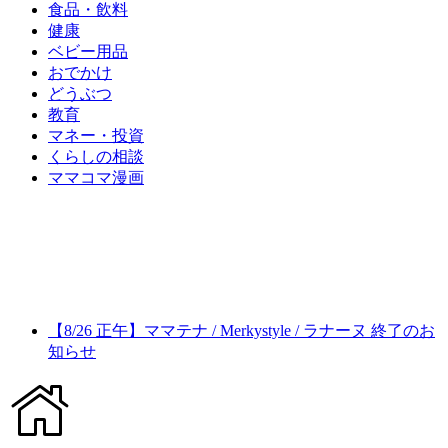
食品・飲料
健康
ベビー用品
おでかけ
どうぶつ
教育
マネー・投資
くらしの相談
ママコマ漫画
【8/26 正午】ママテナ / Merkystyle / ラナーヌ 終了のお
知らせ