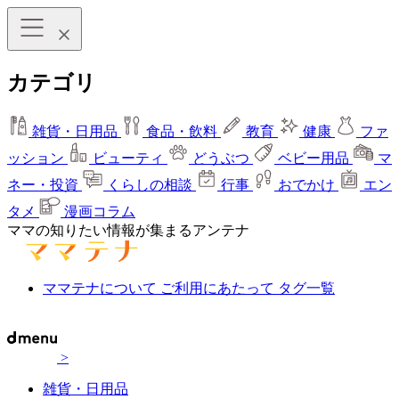
カテゴリ
雑貨・日用品
食品・飲料
教育
健康
ファ
ッション
ビューティ
どうぶつ
ベビー用品
マ
ネー・投資
くらしの相談
行事
おでかけ
エン
タメ
漫画コラム
ママの知りたい情報が集まるアンテナ
ママテナについて
ご利用にあたって
タグ一覧
>
雑貨・日用品