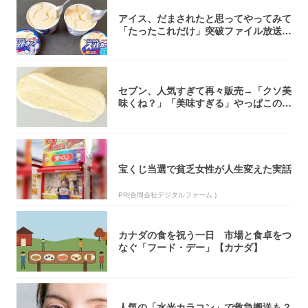
アイス、だまされたと思ってやってみて
「たったこれだけ」突破ファイル放送で
大注目！...
セブン、人気すぎて再々販売→「クソ美
味くね？」「美味すぎる」やっぱこのク
オリティ...
宝くじ当選で貧乏女性が人生変えた実話
PR(合同会社デジタルファーム )
カナダの食を祝う一日 市場と食卓をつ
なぐ「フード・デー」【カナダ】
人気の「水光カラコン」で救急搬送も？