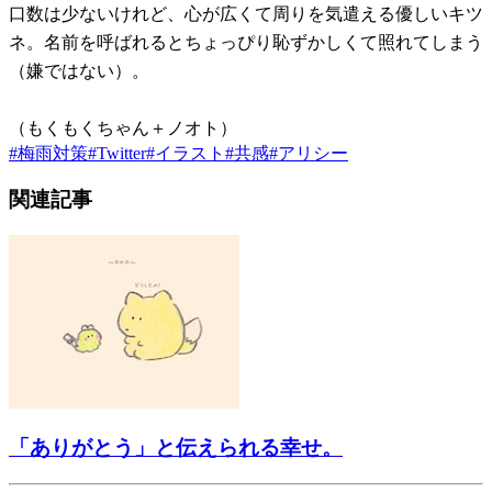
口数は少ないけれど、心が広くて周りを気遣える優しいキツ
ネ。名前を呼ばれるとちょっぴり恥ずかしくて照れてしまう
（嫌ではない）。
（もくもくちゃん＋ノオト）
#
梅雨対策
#
Twitter
#
イラスト
#
共感
#
アリシー
関連記事
「ありがとう」と伝えられる幸せ。