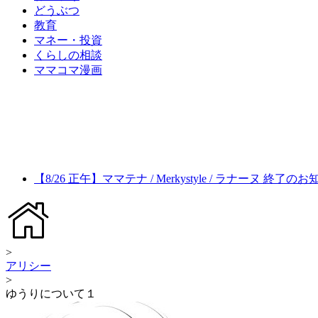
どうぶつ
教育
マネー・投資
くらしの相談
ママコマ漫画
【8/26 正午】ママテナ / Merkystyle / ラナーヌ 終了の
>
アリシー
>
ゆうりについて１