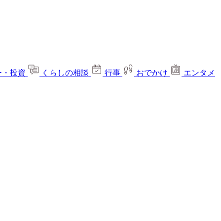
ー・投資
くらしの相談
行事
おでかけ
エンタメ