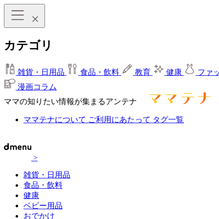
カテゴリ
雑貨・日用品
食品・飲料
教育
健康
ファ
漫画コラム
ママの知りたい情報が集まるアンテナ
ママテナについて
ご利用にあたって
タグ一覧
>
雑貨・日用品
食品・飲料
健康
ベビー用品
おでかけ