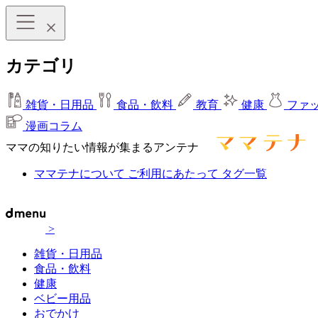
カテゴリ
雑貨・日用品
食品・飲料
教育
健康
ファ
漫画コラム
ママの知りたい情報が集まるアンテナ
ママテナについて
ご利用にあたって
タグ一覧
>
雑貨・日用品
食品・飲料
健康
ベビー用品
おでかけ