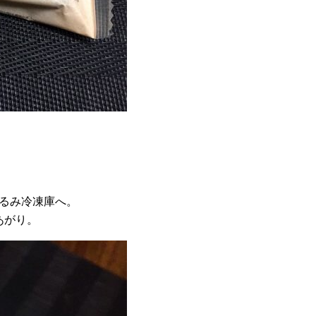
くるみ冷凍庫へ。
あがり。