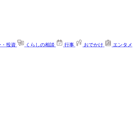
ー・投資
くらしの相談
行事
おでかけ
エンタメ