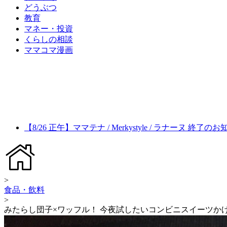
どうぶつ
教育
マネー・投資
くらしの相談
ママコマ漫画
【8/26 正午】ママテナ / Merkystyle / ラナーヌ 終了の
>
食品・飲料
>
みたらし団子×ワッフル！ 今夜試したいコンビニスイーツか