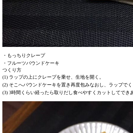
・もっちりクレープ
・フルーツパウンドケーキ
つくり方
(1) ラップの上にクレープを乗せ、生地を開く。
(2) そこへパウンドケーキを置き再度包みなおし、ラップで
(3) 3時間くらい経ったら取りだし食べやすくカットしてでき