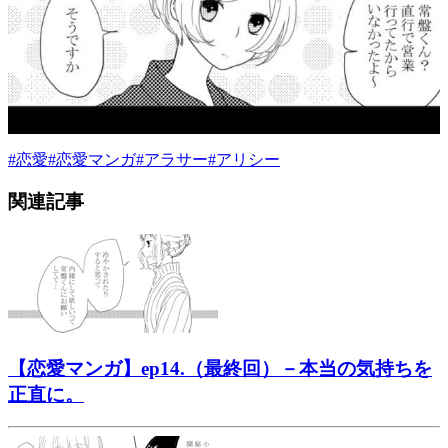
#
恋愛
#
恋愛マンガ
#
アラサー
#
アリシー
関連記事
【恋愛マンガ】ep14.（最終回）－本当の気持ちを
正直に。