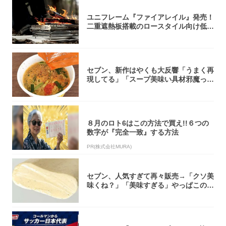
ユニフレーム『ファイアレイル』発売！
二重遮熱板搭載のロースタイル向け低型
焚き火台
セブン、新作はやくも大反響「うまく再
現してる」「スープ美味い具材邪魔って
くらい美...
８月のロト6はこの方法で買え!!６つの
数字が『完全一致』する方法
PR(株式会社MURA)
セブン、人気すぎて再々販売→「クソ美
味くね？」「美味すぎる」やっぱこのク
オリティ...