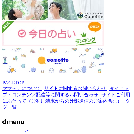
PAGETOP
ママテナについて
|
サイトに関するお問い合わせ
|
タイアッ
プ・コンテンツ配信等に関するお問い合わせ
|
サイトご利用
にあたって（ご利用端末からの外部送信のご案内含む）
|
タ
グ一覧
>