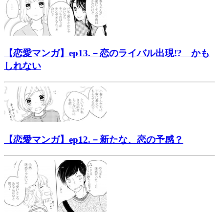
【恋愛マンガ】ep13.－恋のライバル出現!? かも
しれない
【恋愛マンガ】ep12.－新たな、恋の予感？