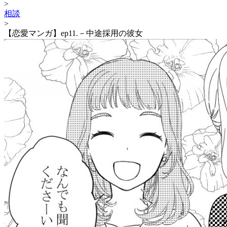
>
相談
>
【恋愛マンガ】ep11.－中途採用の彼女