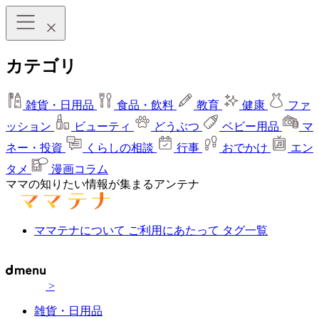
カテゴリ
雑貨・日用品
食品・飲料
教育
健康
ファ
ッション
ビューティ
どうぶつ
ベビー用品
マ
ネー・投資
くらしの相談
行事
おでかけ
エン
タメ
漫画コラム
ママの知りたい情報が集まるアンテナ
ママテナについて
ご利用にあたって
タグ一覧
>
雑貨・日用品