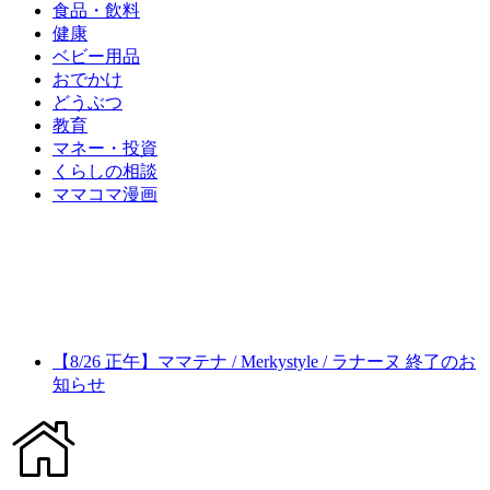
食品・飲料
健康
ベビー用品
おでかけ
どうぶつ
教育
マネー・投資
くらしの相談
ママコマ漫画
【8/26 正午】ママテナ / Merkystyle / ラナーヌ 終了のお
知らせ