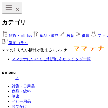
カテゴリ
雑貨・日用品
食品・飲料
教育
健康
ファ
漫画コラム
ママの知りたい情報が集まるアンテナ
ママテナについて
ご利用にあたって
タグ一覧
>
雑貨・日用品
食品・飲料
健康
ベビー用品
おでかけ