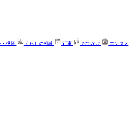
ー・投資
くらしの相談
行事
おでかけ
エンタメ