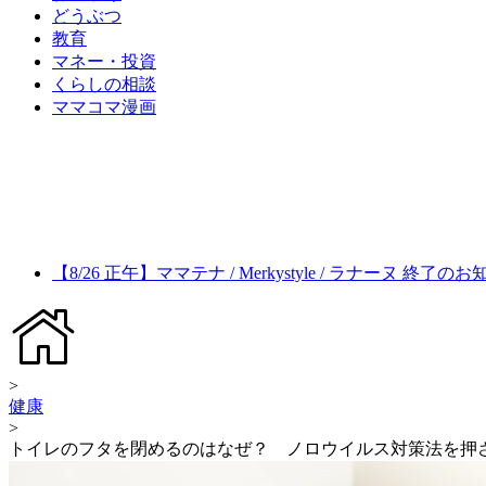
どうぶつ
教育
マネー・投資
くらしの相談
ママコマ漫画
【8/26 正午】ママテナ / Merkystyle / ラナーヌ 終了の
>
健康
>
トイレのフタを閉めるのはなぜ？ ノロウイルス対策法を押