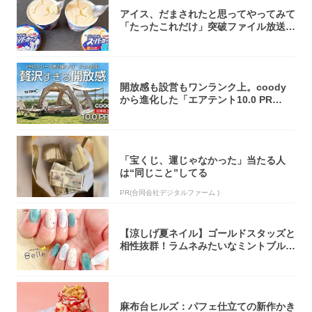
アイス、だまされたと思ってやってみて
「たったこれだけ」突破ファイル放送で
大注目！...
開放感も設営もワンランク上。coody
から進化した「エアテント10.0 PR
O」...
「宝くじ、運じゃなかった」当たる人
は“同じこと”してる
PR(合同会社デジタルファーム )
【涼しげ夏ネイル】ゴールドスタッズと
相性抜群！ラムネみたいなミントブルー
で指先に...
麻布台ヒルズ：パフェ仕立ての新作かき