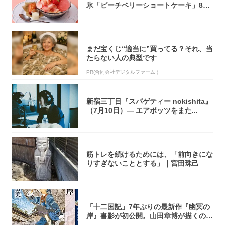
氷「ピーチベリーショートケーキ」8月
1日より...
まだ宝くじ“適当に”買ってる？それ、当
たらない人の典型です
PR(合同会社デジタルファーム )
新宿三丁目『スパゲティー nokishita』
（7月10日）― エアポッツをまた...
筋トレを続けるためには、「前向きにな
りすぎないこととする」｜宮田珠己
「十二国記」7年ぶりの最新作『幽冥の
岸』書影が初公開。山田章博が描くのは