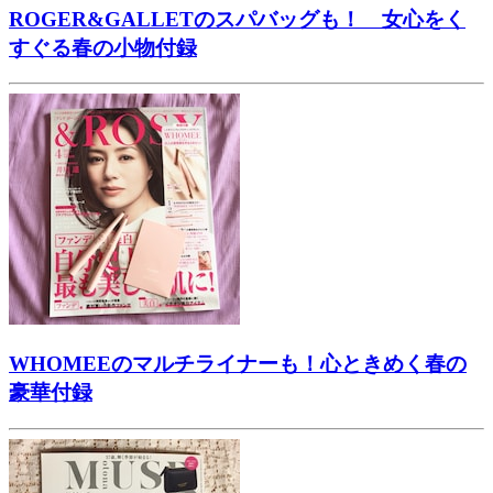
ROGER&GALLETのスパバッグも！ 女心をく
すぐる春の小物付録
WHOMEEのマルチライナーも！心ときめく春の
豪華付録