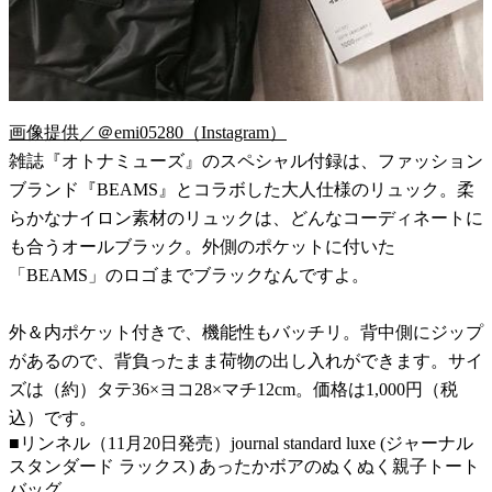
画像提供／＠emi05280（Instagram）
雑誌『オトナミューズ』のスペシャル付録は、ファッション
ブランド『BEAMS』とコラボした大人仕様のリュック。柔
らかなナイロン素材のリュックは、どんなコーディネートに
も合うオールブラック。外側のポケットに付いた
「BEAMS」のロゴまでブラックなんですよ。
外＆内ポケット付きで、機能性もバッチリ。背中側にジップ
があるので、背負ったまま荷物の出し入れができます。サイ
ズは（約）タテ36×ヨコ28×マチ12cm。価格は1,000円（税
込）です。
■リンネル（11月20日発売）journal standard luxe (ジャーナル
スタンダード ラックス) あったかボアのぬくぬく親子トート
バッグ