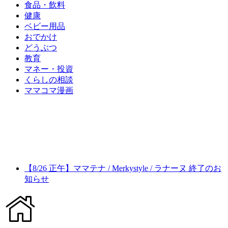
食品・飲料
健康
ベビー用品
おでかけ
どうぶつ
教育
マネー・投資
くらしの相談
ママコマ漫画
【8/26 正午】ママテナ / Merkystyle / ラナーヌ 終了のお
知らせ