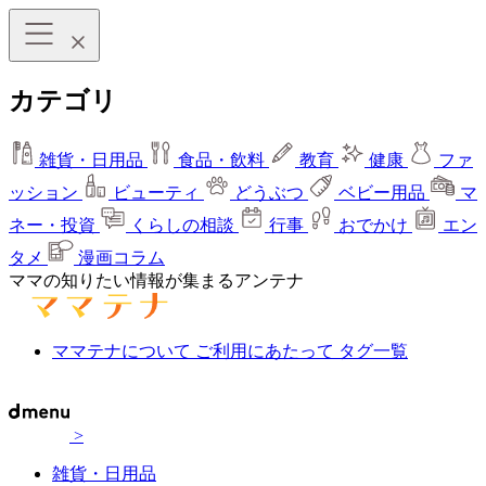
カテゴリ
雑貨・日用品
食品・飲料
教育
健康
ファ
ッション
ビューティ
どうぶつ
ベビー用品
マ
ネー・投資
くらしの相談
行事
おでかけ
エン
タメ
漫画コラム
ママの知りたい情報が集まるアンテナ
ママテナについて
ご利用にあたって
タグ一覧
>
雑貨・日用品