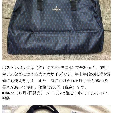
ボストンバッグは（約）タテ26×ヨコ42×マチ20cmと、旅行
やジムなどに使える大きめサイズです。年末年始の旅行や帰
省にも使えそう！ また、肩にかけられる持ち手も58cmの
長さがあって便利。価格は980円（税込）です。
■InRed（12月7日発売） ムーミンと過ごす冬 リトルミイの
福袋