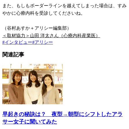
また、もしもボーダーラインを越えてしまった場合は、すみ
やかに心療内科を受診してくださいね。
（谷村あすか＋アリシー編集部）
＜取材協力＞山田 洋太さん（心療内科産業医）
#
インタビュー
#
アリシー
関連記事
早起きの秘訣は？ 夜型→朝型にシフトしたアラ
サー女子に聞いてみた