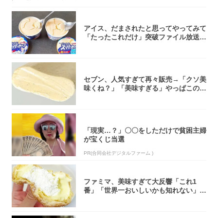
アイス、だまされたと思ってやってみて
「たったこれだけ」突破ファイル放送で
大注目！...
セブン、人気すぎて再々販売→「クソ美
味くね？」「美味すぎる」やっぱこのク
オリティ...
「現実…？」〇〇をしただけで貧困主婦
が宝くじ当選
PR(合同会社デジタルファーム )
ファミマ、美味すぎて大反響「これ1
番」「世界一おいしいかも知れない」
「飲めそう」