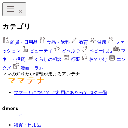
カテゴリ
雑貨・日用品
食品・飲料
教育
健康
ファ
ッション
ビューティ
どうぶつ
ベビー用品
マ
ネー・投資
くらしの相談
行事
おでかけ
エン
タメ
漫画コラム
ママの知りたい情報が集まるアンテナ
ママテナについて
ご利用にあたって
タグ一覧
>
雑貨・日用品