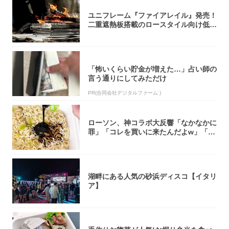
ユニフレーム『ファイアレイル』発売！
二重遮熱板搭載のロースタイル向け低型
焚き火台
「怖いくらい貯金が増えた…」占い師の
言う通りにしてみただけ
PR(合同会社デジタルファーム )
ローソン、神コラボ大反響「なかなかに
罪」「コレを買いに来たんだよw」「３
件まわっ...
湖畔にある人気の砂浜ディスコ【イタリ
ア】