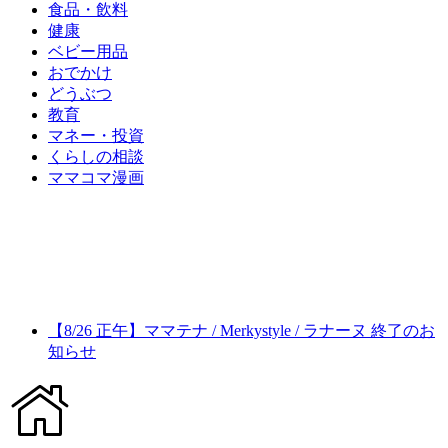
食品・飲料
健康
ベビー用品
おでかけ
どうぶつ
教育
マネー・投資
くらしの相談
ママコマ漫画
【8/26 正午】ママテナ / Merkystyle / ラナーヌ 終了のお
知らせ