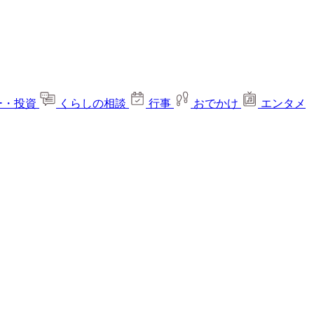
ー・投資
くらしの相談
行事
おでかけ
エンタメ