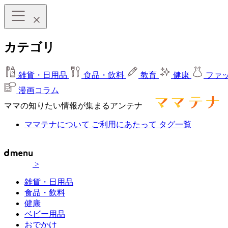
カテゴリ
雑貨・日用品
食品・飲料
教育
健康
ファ
漫画コラム
ママの知りたい情報が集まるアンテナ
ママテナについて
ご利用にあたって
タグ一覧
>
雑貨・日用品
食品・飲料
健康
ベビー用品
おでかけ