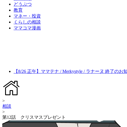
どうぶつ
教育
マネー・投資
くらしの相談
ママコマ漫画
【8/26 正午】ママテナ / Merkystyle / ラナーヌ 終了の
>
相談
>
第12話 クリスマスプレゼント