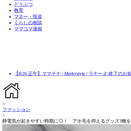
どうぶつ
教育
マネー・投資
くらしの相談
ママコマ漫画
【8/26 正午】ママテナ / Merkystyle / ラナーヌ 終了の
>
ファッション
>
静電気が起きやすい時期に◎！ アホ毛を抑えるグッズ3種