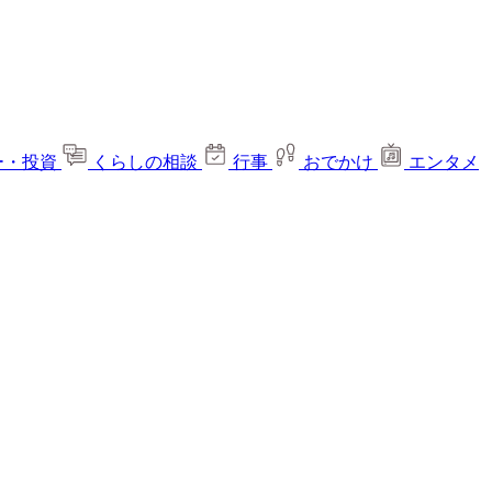
ー・投資
くらしの相談
行事
おでかけ
エンタメ