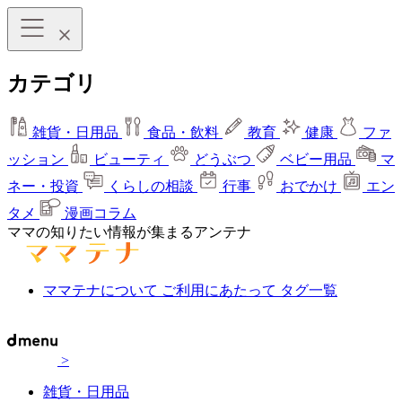
カテゴリ
雑貨・日用品
食品・飲料
教育
健康
ファ
ッション
ビューティ
どうぶつ
ベビー用品
マ
ネー・投資
くらしの相談
行事
おでかけ
エン
タメ
漫画コラム
ママの知りたい情報が集まるアンテナ
ママテナについて
ご利用にあたって
タグ一覧
>
雑貨・日用品