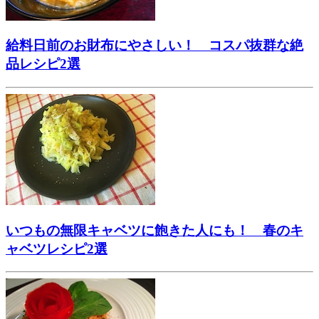
給料日前のお財布にやさしい！ コスパ抜群な絶
品レシピ2選
いつもの無限キャベツに飽きた人にも！ 春のキ
ャベツレシピ2選