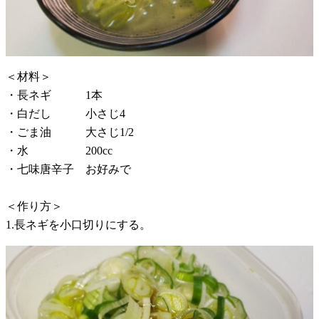
＜材料＞
・長ネギ 1本
・白だし 小さじ4
・ごま油 大さじ1/2
・水 200cc
・七味唐辛子 お好みで
＜作り方＞
1.長ネギを小口切りにする。