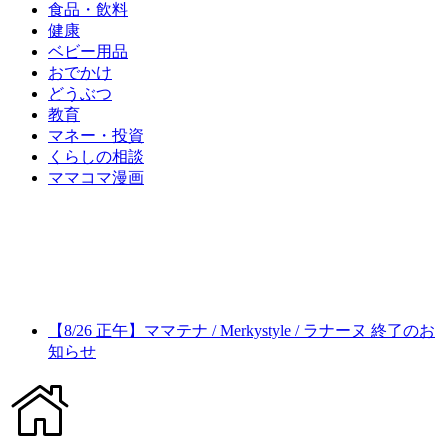
食品・飲料
健康
ベビー用品
おでかけ
どうぶつ
教育
マネー・投資
くらしの相談
ママコマ漫画
【8/26 正午】ママテナ / Merkystyle / ラナーヌ 終了のお
知らせ