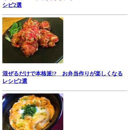
シピ2選
混ぜるだけで本格派!? お弁当作りが楽しくなる
レシピ2選