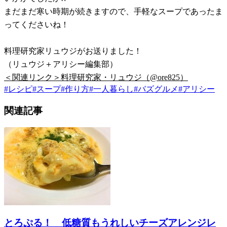
まだまだ寒い時期が続きますので、手軽なスープであったま
ってくださいね！
料理研究家リュウジがお送りました！
（リュウジ＋アリシー編集部）
＜関連リンク＞料理研究家・リュウジ（@ore825）
#
レシピ
#
スープ
#
作り方
#
一人暮らし
#
バズグルメ
#
アリシー
関連記事
とろぷる！ 低糖質もうれしいチーズアレンジレ