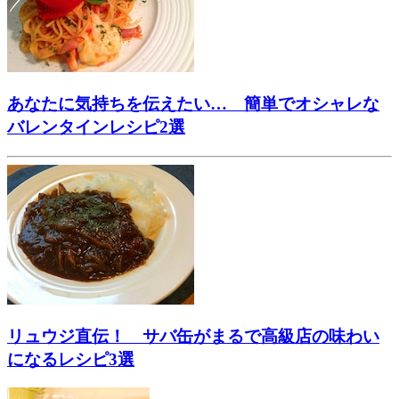
あなたに気持ちを伝えたい… 簡単でオシャレな
バレンタインレシピ2選
リュウジ直伝！ サバ缶がまるで高級店の味わい
になるレシピ3選