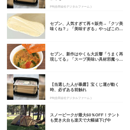
PR(合同会社デジタルファーム )
セブン、人気すぎて再々販売→「クソ美
味くね？」「美味すぎる」やっぱこのク
オリティ...
セブン、新作はやくも大反響「うまく再
現してる」「スープ美味い具材邪魔って
くらい美...
【当選した人が暴露】宝くじ運が動く
時、必ずある前触れ
PR(合同会社デジタルファーム )
スノーピークが最大60％OFF！テント
も焚き火台も楽天で大幅値下げ中