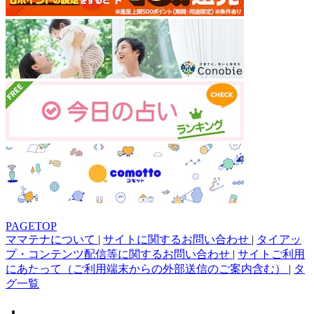
PAGETOP
ママテナについて
|
サイトに関するお問い合わせ
|
タイアッ
プ・コンテンツ配信等に関するお問い合わせ
|
サイトご利用
にあたって（ご利用端末からの外部送信のご案内含む）
|
タ
グ一覧