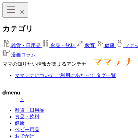
カテゴリ
雑貨・日用品
食品・飲料
教育
健康
ファ
漫画コラム
ママの知りたい情報が集まるアンテナ
ママテナについて
ご利用にあたって
タグ一覧
>
雑貨・日用品
食品・飲料
健康
ベビー用品
おでかけ