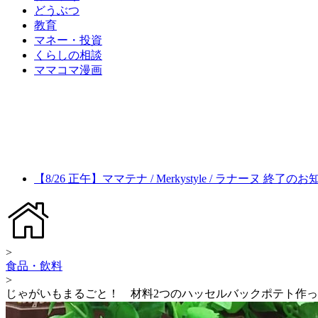
どうぶつ
教育
マネー・投資
くらしの相談
ママコマ漫画
【8/26 正午】ママテナ / Merkystyle / ラナーヌ 終了の
>
食品・飲料
>
じゃがいもまるごと！ 材料2つのハッセルバックポテト作