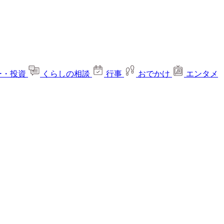
ー・投資
くらしの相談
行事
おでかけ
エンタメ