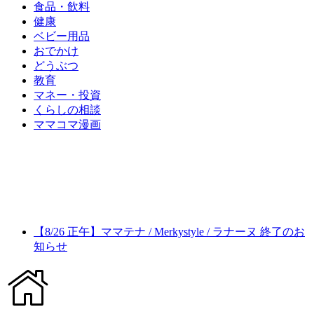
食品・飲料
健康
ベビー用品
おでかけ
どうぶつ
教育
マネー・投資
くらしの相談
ママコマ漫画
【8/26 正午】ママテナ / Merkystyle / ラナーヌ 終了のお
知らせ