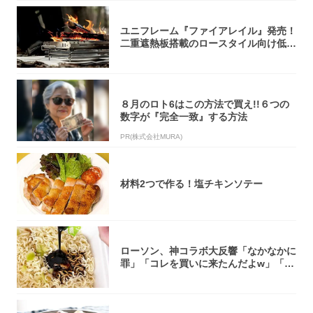
ユニフレーム『ファイアレイル』発売！
二重遮熱板搭載のロースタイル向け低型
焚き火台
８月のロト6はこの方法で買え!!６つの
数字が『完全一致』する方法
PR(株式会社MURA)
材料2つで作る！塩チキンソテー
ローソン、神コラボ大反響「なかなかに
罪」「コレを買いに来たんだよw」「３
件まわっ...