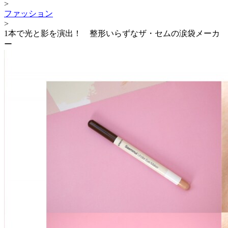
>
ファッション
>
1本で光と影を演出！ 整形いらずなザ・セムの涙袋メーカ
ー