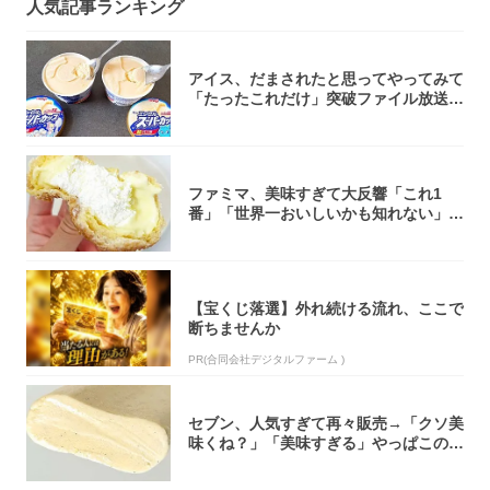
人気記事ランキング
アイス、だまされたと思ってやってみて
「たったこれだけ」突破ファイル放送で
大注目！...
ファミマ、美味すぎて大反響「これ1
番」「世界一おいしいかも知れない」
「飲めそう」
【宝くじ落選】外れ続ける流れ、ここで
断ちませんか
PR(合同会社デジタルファーム )
セブン、人気すぎて再々販売→「クソ美
味くね？」「美味すぎる」やっぱこのク
オリティ...