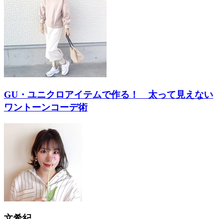
GU・ユニクロアイテムで作る！ 太って見えない
ワントーンコーデ術
文希紀