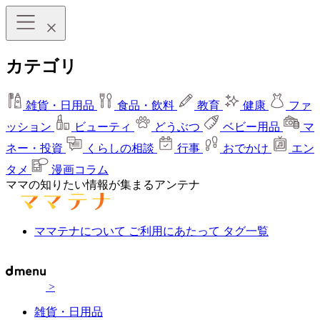
カテゴリ
雑貨・日用品
食品・飲料
教育
健康
ファ
ッション
ビューティ
どうぶつ
ベビー用品
マ
ネー・投資
くらしの相談
行事
おでかけ
エン
タメ
漫画コラム
ママの知りたい情報が集まるアンテナ
ママテナについて
ご利用にあたって
タグ一覧
>
雑貨・日用品